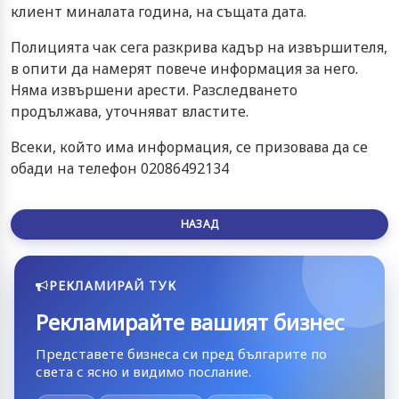
клиент миналата година, на същата дата.
Полицията чак сега разкрива кадър на извършителя,
в опити да намерят повече информация за него.
Няма извършени арести. Разследването
продължава, уточняват властите.
Всеки, който има информация, се призовава да се
обади на телефон 02086492134
НАЗАД
РЕКЛАМИРАЙ ТУК
Рекламирайте вашият бизнес
Представете бизнеса си пред българите по
света с ясно и видимо послание.