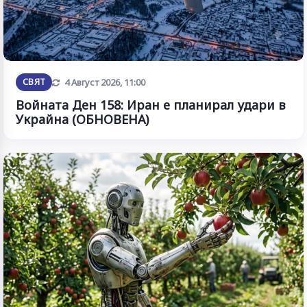
Обновена
СВЯТ
4 Август 2026, 11:00
Войната Ден 158: Иран е планирал удари в
Украйна (ОБНОВЕНА)