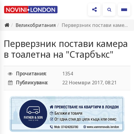
Ме
Великобритания
Перверзник постави камера в тоалетна на "Старбъкс"
Перверзник постави камера
в тоалетна на "Старбъкс"
Прочитания:
1354
Публикувана:
22 Ноември 2017, 08:21