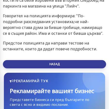
костите са били изровени във вторник следобед на
паркинга на магазина на улица "Лийч".
Говорител на полицията информира: "По-
подробни разследвания установиха,че най-
вероятно става дума за бивше гробище, намиращо
се в същия район. Има и останки от бивша църква".
Предстои полицията да направи тестове на
останките, които да дадат повече подробности.
НАЗАД
РЕКЛАМИРАЙ ТУК
Рекламирайте вашият бизнес
Представете бизнеса си пред българите по
света с ясно и видимо послание.