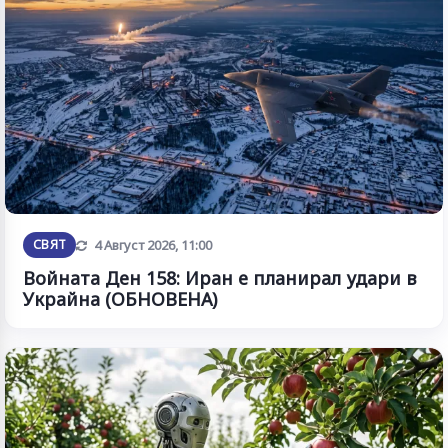
Обновена
СВЯТ
4 Август 2026, 11:00
Войната Ден 158: Иран е планирал удари в
Украйна (ОБНОВЕНА)