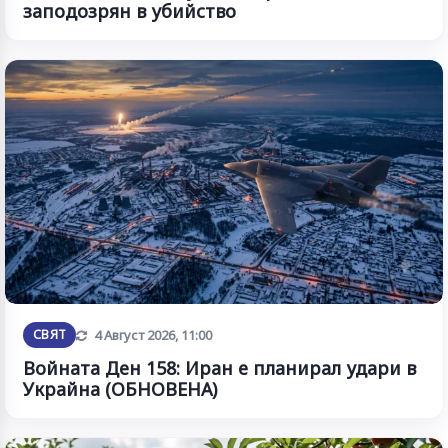
заподозрян в убийство
Обновена
СВЯТ
4 Август 2026, 11:00
Войната Ден 158: Иран е планирал удари в
Украйна (ОБНОВЕНА)