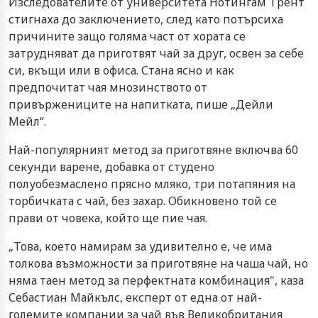
Изследователите от университета Нотингам Трент
стигнаха до заключението, след като потърсиха
причините защо голяма част от хората се
затрудняват да приготвят чай за друг, освен за себе
си, вкъщи или в офиса. Стана ясно и как
предпочитат чая мнозинството от
привържениците на напитката, пише „Дейли
Мейл“.
Най-популярният метод за приготвяне включва 60
секунди варене, добавка от студено
полуобезмаслено прясно мляко, три потапяния на
торбичката с чай, без захар. Обикновено той се
прави от човека, който ще пие чая.
„Това, което намирам за удивително е, че има
толкова възможности за приготвяне на чаша чай, но
няма таен метод за перфектната комбинация", каза
Себастиан Майкълс, експерт от една от най-
големите компании за чай във Великобритания