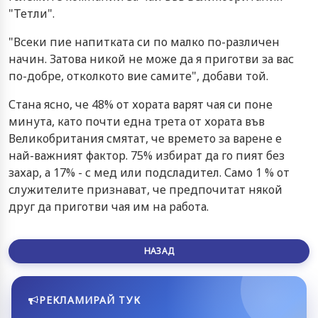
"Тетли".
"Всеки пие напитката си по малко по-различен
начин. Затова никой не може да я приготви за вас
по-добре, отколкото вие самите", добави той.
Стана ясно, че 48% от хората варят чая си поне
минута, като почти една трета от хората във
Великобритания смятат, че времето за варене е
най-важният фактор. 75% избират да го пият без
захар, а 17% - с мед или подсладител. Само 1 % от
служителите признават, че предпочитат някой
друг да приготви чая им на работа.
НАЗАД
РЕКЛАМИРАЙ ТУК