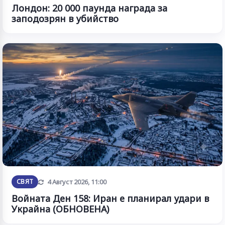
Лондон: 20 000 паунда награда за
заподозрян в убийство
Обновена
СВЯТ
4 Август 2026, 11:00
Войната Ден 158: Иран е планирал удари в
Украйна (ОБНОВЕНА)