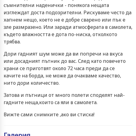
съмнителни наденички - понякога нещата
изглеждат доста подозрителни. Рискуваме често да
хапнем нещо, което не е добре сварено или пък е
зле размразено. Или заради атмосферата в самолета,
където влажността е дота по-ниска, отколкото
трябва.
Дори гадният шум може да ви попречи на вкуса
или досадният пътник до вас. След като повечето
храни се приготвят около 72 часа преди да се
качите на борда, не може да очакваме качество,
нито дори количество.
Затова и пътници от много полети споделят най-
гадните неща,които са яли в самолета.
Вижте сами снимките ,ако ви стиска!
Галерия