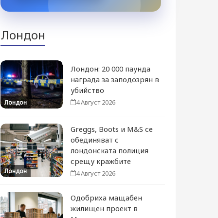
Лондон
Лондон: 20 000 паунда
награда за заподозрян в
убийство
4 Август 2026
Лондон
Greggs, Boots и M&S се
обединяват с
лондонската полиция
срещу кражбите
Лондон
4 Август 2026
Одобриха мащабен
жилищен проект в