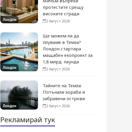
Мичъм въпреки
протестите срещу
високите сгради
Лондон
2 Август 2026
Ще можем ли да
плуваме в Темза?
Лондон стартира
мащабен екопроект за
1,8 млрд. паунда
Лондон
2 Август 2026
Тайните на Темза:
Потънали кораби и
забравени острови
2 Август 2026
Лондон
Рекламирай тук