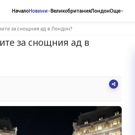
Начало
Новини
Великобритания
Лондон
Още
арите за снощния ад в Лондон?
ите за снощния ад в