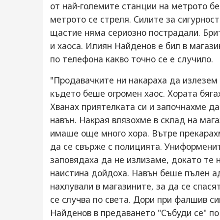
от най-големите станции на метрото бе
метрото се стреля. Силите за сигурност
щастие няма сериозно пострадали. Бри
и хаоса. Илиян Найденов е бил в магази
по телефона какво точно се е случило.
"Продавачките ни накараха да излезем 
където беше огромен хаос. Хората бягах
Хванах приятелката си и започнахме д
навън. Накрая влязохме в склад на мага
имаше още много хора. Вътре прекарах
да се свърже с полицията. Униформенит
заповядаха да не излизаме, докато те 
наистина дойдоха. Навън беше пълен ад
нахлували в магазините, за да се спася
се случва по света. Дори при фалшив си
Найденов в предаването "Събуди се" по