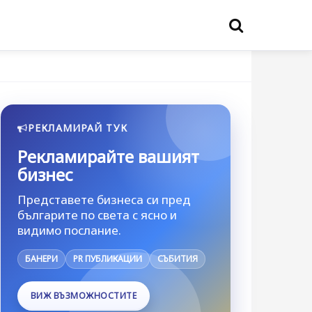
РЕКЛАМИРАЙ ТУК
Рекламирайте вашият
бизнес
Представете бизнеса си пред
българите по света с ясно и
видимо послание.
БАНЕРИ
PR ПУБЛИКАЦИИ
СЪБИТИЯ
ВИЖ ВЪЗМОЖНОСТИТЕ