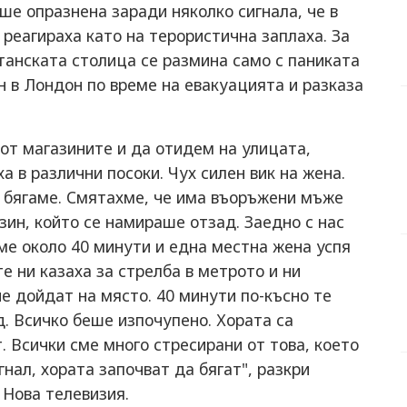
ше опразнена заради няколко сигнала, че в
 реагираха като на терористична заплаха. За
танската столица се размина само с паниката
н в Лондон по време на евакуацията и разказа
от магазините и да отидем на улицата,
а в различни посоки. Чух силен вик на жена.
а бягаме. Смятахме, че има въоръжени мъже
зин, който се намираше отзад. Заедно с нас
ме около 40 минути и една местна жена успя
е ни казаха за стрелба в метрото и ни
не дойдат на място. 40 минути по-късно те
. Всичко беше изпочупено. Хората са
т. Всички сме много стресирани от това, което
гнал, хората започват да бягат", разкри
 Нова телевизия.