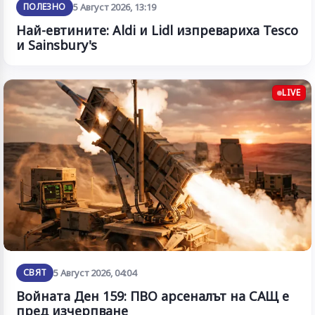
ПОЛЕЗНО
5 Август 2026, 13:19
Най-евтините: Aldi и Lidl изпревариха Tesco
и Sainsbury's
LIVE
СВЯТ
5 Август 2026, 04:04
Войната Ден 159: ПВО арсеналът на САЩ е
пред изчерпване