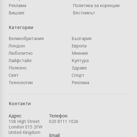
Реклама
Политика за корекции
Вицове
Вестникът
Категории
Великобритания
България
Лондон
Европа
Любопитно
Мнения
Лайфстайл
Култура
Полезно
Здраве
Свят
Спорт
Технологии
Реклама
Контакти
Адрес
Телефон
158 High Street
020 8111 1026
London E15 2FW
United Kingdom
Email