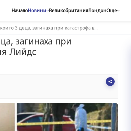
Начало
Новини
Великобритания
Лондон
Още
 които 3 деца, загинаха при катастрофа в…
еца, загинаха при
ия Лийдс