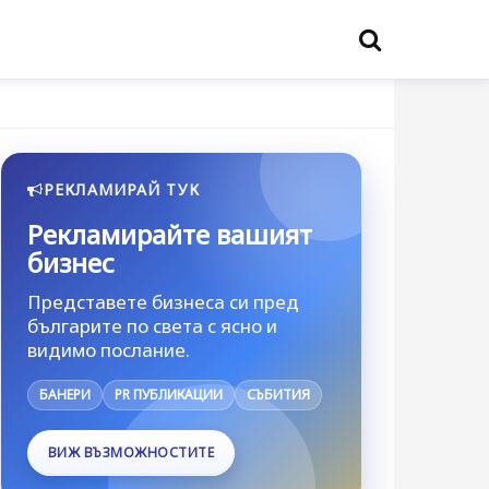
РЕКЛАМИРАЙ ТУК
Рекламирайте вашият
бизнес
Представете бизнеса си пред
българите по света с ясно и
видимо послание.
БАНЕРИ
PR ПУБЛИКАЦИИ
СЪБИТИЯ
ВИЖ ВЪЗМОЖНОСТИТЕ