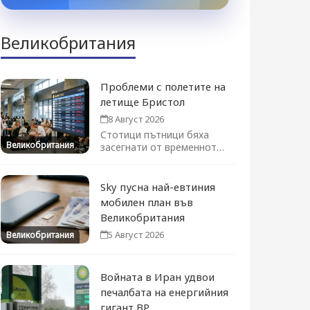
Великобритания
Проблеми с полетите на
летище Бристол
8 Август 2026
Стотици пътници бяха
Великобритания
засегнати от временното
преустановяване на
полетите. Движението се
възстановява...
Sky пусна най-евтиния
мобилен план във
Великобритания
5 Август 2026
Великобритания
Войната в Иран удвои
печалбата на енергийния
гигант BP