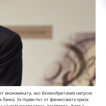
ят икономиката, ако Великобритания напусне
а банка. За първи път от финансовата криза
та са издържали стрес тествоете. Било е