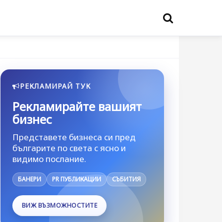
РЕКЛАМИРАЙ ТУК
Рекламирайте вашият
бизнес
Представете бизнеса си пред
българите по света с ясно и
видимо послание.
БАНЕРИ
PR ПУБЛИКАЦИИ
СЪБИТИЯ
ВИЖ ВЪЗМОЖНОСТИТЕ