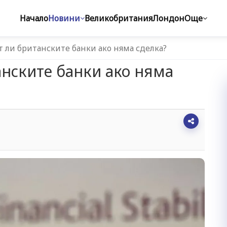
Начало
Новини
Великобритания
Лондон
Още
т ли британските банки ако няма сделка?
анските банки ако няма