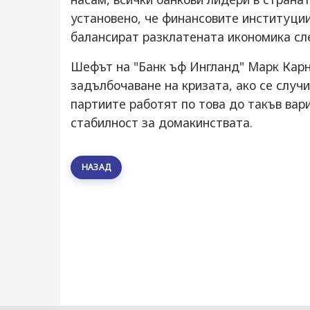
установено, че финансовите институции
балансират разклатената икономика сле
Шефът на "Банк ъф Ингланд" Марк Карни
задълбочаване на кризата, ако се случи
партиите работят по това до такъв вари
стабилност за домакинствата.
НАЗАД