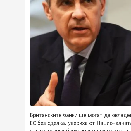
Британските банки ще могат да овладе
ЕС без сделка, увериха от Националнат
насам, всички банкови лидери в страна