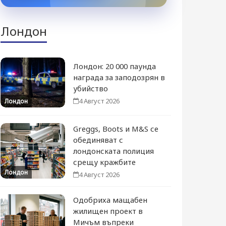
Лондон
Лондон: 20 000 паунда
награда за заподозрян в
убийство
4 Август 2026
Лондон
Greggs, Boots и M&S се
обединяват с
лондонската полиция
срещу кражбите
Лондон
4 Август 2026
Одобриха мащабен
жилищен проект в
Мичъм въпреки