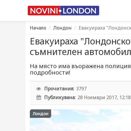
Начало
Лондон
Eвакуираха "Лондонс
Eвакуираха "Лондонско
съмнителен автомоби
На място има въоражена полиция,
подробности!
Прочитания:
3797
Публикувана:
28 Ноември 2017, 12:18
Лондон