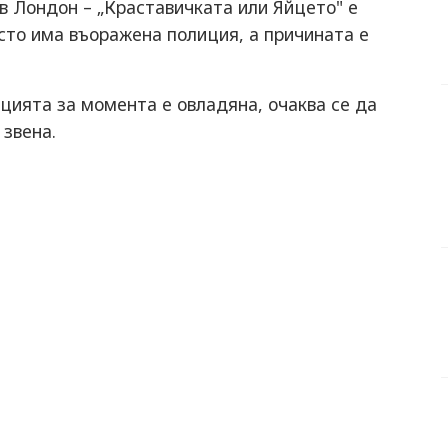
в Лондон – „Краставичката или Яйцето" е
сто има въоражена полиция, а причината е
ацията за момента е овладяна, очаква се да
 звена.