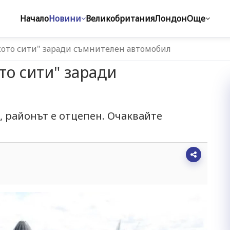
Начало
Новини
Великобритания
Лондон
Още
кото сити" заради съмнителен автомобил
то сити" заради
л
 районът е отцепен. Очаквайте