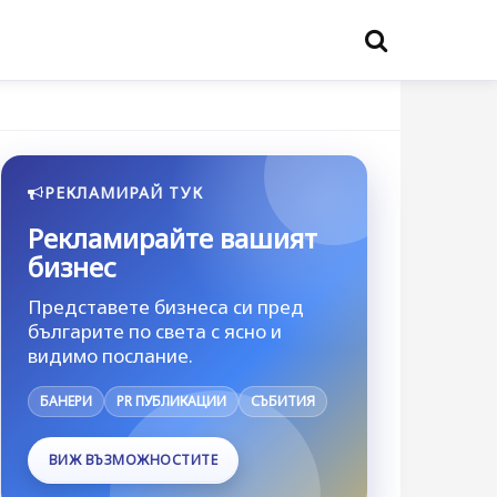
РЕКЛАМИРАЙ ТУК
Рекламирайте вашият
бизнес
Представете бизнеса си пред
българите по света с ясно и
видимо послание.
БАНЕРИ
PR ПУБЛИКАЦИИ
СЪБИТИЯ
ВИЖ ВЪЗМОЖНОСТИТЕ