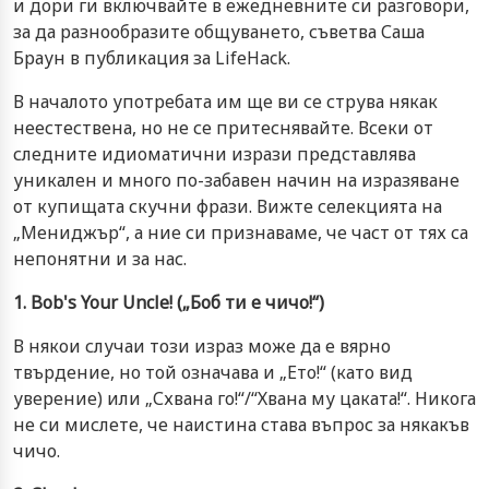
и дори ги включвайте в ежедневните си разговори,
за да разнообразите общуването, съветва Саша
Браун в публикация за LifeHack.
В началото употребата им ще ви се струва някак
неестествена, но не се притеснявайте. Всеки от
следните идиоматични изрази представлява
уникален и много по-забавен начин на изразяване
от купищата скучни фрази. Вижте селекцията на
„Мениджър“, а ние си признаваме, че част от тях са
непонятни и за нас.
1. Bob's Your Uncle! („Боб ти е чичо!“)
В някои случаи този израз може да е вярно
твърдение, но той означава и „Ето!“ (като вид
уверение) или „Схвана го!“/“Хвана му цаката!“. Никога
не си мислете, че наистина става въпрос за някакъв
чичо.