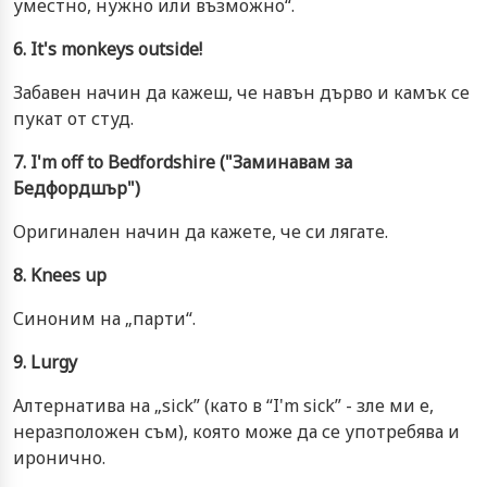
уместно, нужно или възможно“.
6. It's monkeys outside!
Забавен начин да кажеш, че навън дърво и камък се
пукат от студ.
7. I'm off to Bedfordshire ("Заминавам за
Бедфордшър")
Оригинален начин да кажете, че си лягате.
8. Knees up
Синоним на „парти“.
9. Lurgy
Алтернатива на „sick” (като в “I'm sick” - зле ми е,
неразположен съм), която може да се употребява и
иронично.