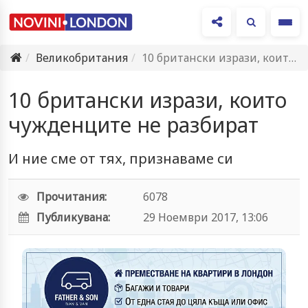
Ме
Великобритания
10 британски изрази, които чужденците не разбират
10 британски изрази, които
чужденците не разбират
И ние сме от тях, признаваме си
Прочитания:
6078
Публикувана:
29 Ноември 2017, 13:06