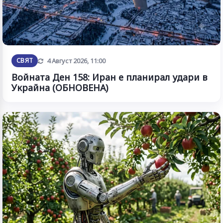
Обновена
СВЯТ
4 Август 2026, 11:00
Войната Ден 158: Иран е планирал удари в
Украйна (ОБНОВЕНА)