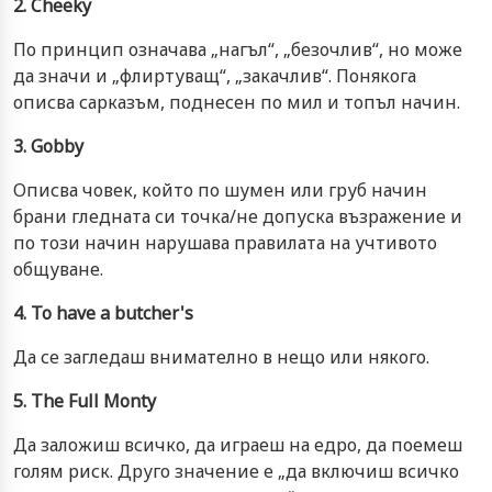
2. Cheeky
По принцип означава „нагъл“, „безочлив“, но може
да значи и „флиртуващ“, „закачлив“. Понякога
описва сарказъм, поднесен по мил и топъл начин.
3. Gobby
Описва човек, който по шумен или груб начин
брани гледната си точка/не допуска възражение и
по този начин нарушава правилата на учтивото
общуване.
4. To have a butcher's
Да се загледаш внимателно в нещо или някого.
5. The Full Monty
Да заложиш всичко, да играеш на едро, да поемеш
голям риск. Друго значение е „да включиш всичко