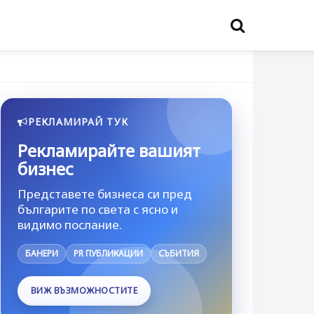
РЕКЛАМИРАЙ ТУК
Рекламирайте вашият
бизнес
Представете бизнеса си пред
българите по света с ясно и
видимо послание.
БАНЕРИ
PR ПУБЛИКАЦИИ
СЪБИТИЯ
ВИЖ ВЪЗМОЖНОСТИТЕ