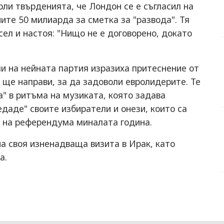
рли твърденията, че Лондон се е съгласил на
ите 50 милиарда за сметка за "развода". Тя
ксел и настоя: "Нищо не е договорено, докато
и на нейната партия изразиха притеснение от
 ще направи, за да задоволи евролидерите. Те
а" в ритъма на музиката, която задава
едаде" своите избиратели и онези, които са
е на референдума миналата година.
а своя изненадваща визита в Ирак, като
а.