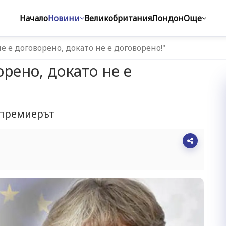
Начало
Новини
Великобритания
Лондон
Още
е е договорено, докато не е договорено!"
рено, докато не е
 премиерът