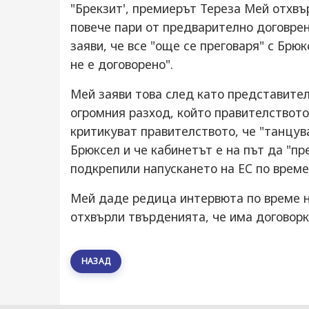
"Брекзит', премиерът Тереза Мей отхвъ
повече пари от предварително договрен
заяви, че все "още се преговаря" с Брю
не е договорено".
Мей заяви това след като представител
огромния разход, който правителството
критикуват правителството, че "танцув
Брюксел и че кабинетът е на път да "пр
подкрепили напускането на ЕС по врем
Мей даде редица интервюта по време н
отхвърли твърденията, че има договорк
НАЗАД