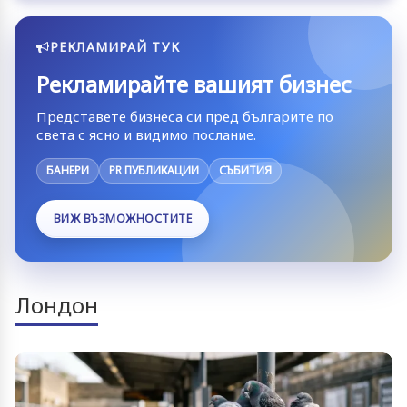
РЕКЛАМИРАЙ ТУК
Рекламирайте вашият бизнес
Представете бизнеса си пред българите по
света с ясно и видимо послание.
БАНЕРИ
PR ПУБЛИКАЦИИ
СЪБИТИЯ
ВИЖ ВЪЗМОЖНОСТИТЕ
Лондон