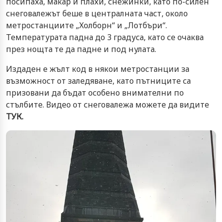
посипаха, макар и плахи, снежинки, като по-силен
снеговалежът беше в централната част, около
метростанциите „Холборн“ и „Лотбъри“.
Температурата падна до 3 градуса, като се очаква
през нощта те да падне и под нулата.
Издаден е жълт код в някои метростанции за
възможност от заледяване, като пътниците са
призовани да бъдат особено внимателни по
стълбите. Видео от снеговалежа можете да видите
ТУК.