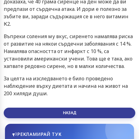
доказаха, че 40 грама сиренце на ден може да ви
предпази от сърдечна атака. И дори е полезно за
зъбите ви, заради съдържащия се в него витамин
К2.
Въпреки соления му вкус, сиренето намалява риска
от развитие на някои сърдечни заболявания с 14 %.
Намалява опасността от инфаркт с 10 %, са
установили американски учени. Това ще е така, ако
хапвате редовно сирене, но в малки количества.
За целта на изследването е било проведено
наблюдение върху диетата и начина на живот на
200 хиляди души.
НАЗАД
РЕКЛАМИРАЙ ТУК