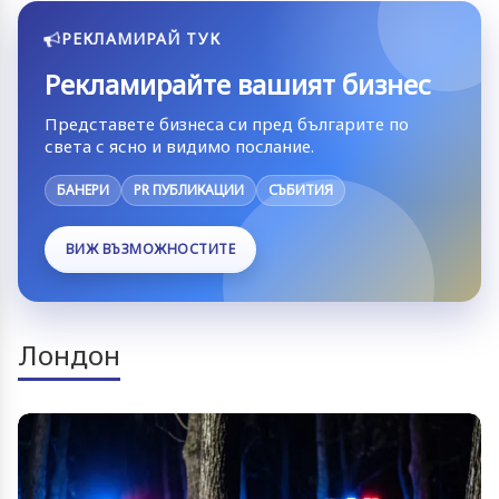
РЕКЛАМИРАЙ ТУК
Рекламирайте вашият бизнес
Представете бизнеса си пред българите по
света с ясно и видимо послание.
БАНЕРИ
PR ПУБЛИКАЦИИ
СЪБИТИЯ
ВИЖ ВЪЗМОЖНОСТИТЕ
Лондон