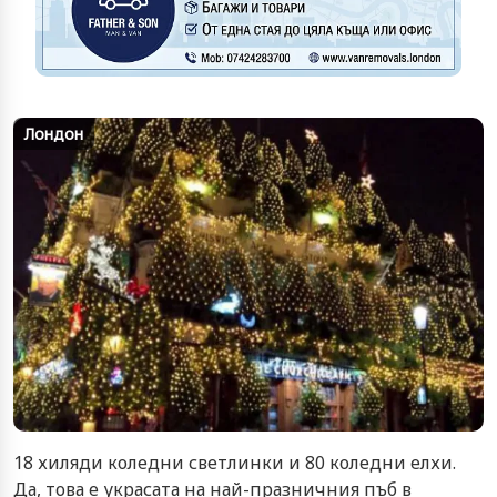
Лондон
18 хиляди коледни светлинки и 80 коледни елхи.
Да, това е украсата на най-празничния пъб в