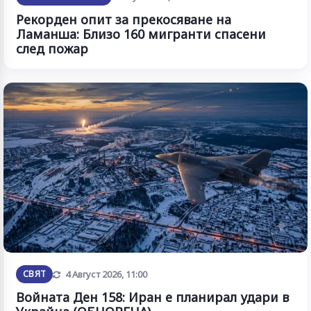
Рекорден опит за прекосяване на
Ламанша: Близо 160 мигранти спасени
след пожар
Обновена
СВЯТ
4 Август 2026, 11:00
Войната Ден 158: Иран е планирал удари в