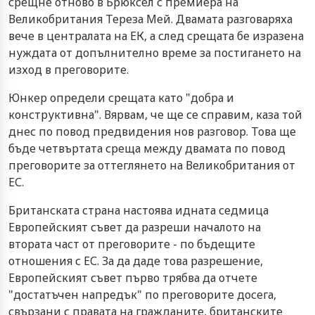
срещне отново в Брюксел с премиера на
Великобритания Тереза Мей. Двамата разговаряха
вече в централата на ЕК, а след срещата бе изразена
нуждата от допълнително време за постигането на
изход в преговорите.
Юнкер определи срещата като "добра и
конструктивна". Вярвам, че ще се справим, каза той
днес по повод предвидения нов разговор. Това ще
бъде четвъртата среща между двамата по повод
преговорите за оттеглянето на Великобритания от
ЕС.
Британската страна настоява идната седмица
Европейският съвет да разреши началото на
втората част от преговорите - по бъдещите
отношения с ЕС. За да даде това разрешение,
Европейският съвет първо трябва да отчете
"достатъчен напредък" по преговорите досега,
свързани с правата на гражданите, британските