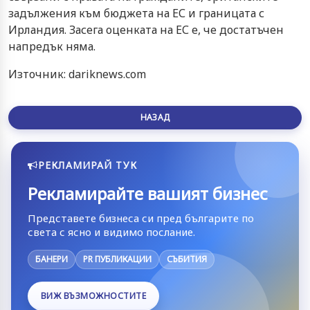
задължения към бюджета на ЕС и границата с
Ирландия. Засега оценката на ЕС е, че достатъчен
напредък няма.
Източник: dariknews.com
НАЗАД
РЕКЛАМИРАЙ ТУК
Рекламирайте вашият бизнес
Представете бизнеса си пред българите по
света с ясно и видимо послание.
БАНЕРИ
PR ПУБЛИКАЦИИ
СЪБИТИЯ
ВИЖ ВЪЗМОЖНОСТИТЕ