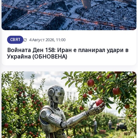
Обновена
СВЯТ
4 Август 2026, 11:00
Войната Ден 158: Иран е планирал удари в
Украйна (ОБНОВЕНА)