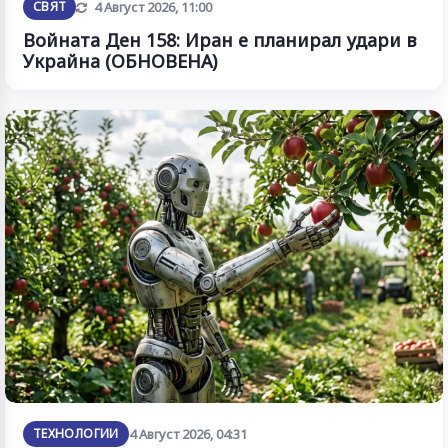
Обновена
СВЯТ
4 Август 2026, 11:00
Войната Ден 158: Иран е планирал удари в
Украйна (ОБНОВЕНА)
ТЕХНОЛОГИИ
4 Август 2026, 04:31