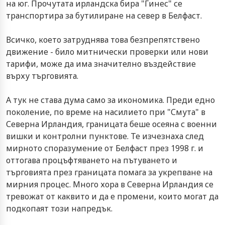
на юг. Прочутата ирландска бира "Гинес" се
транспортира за бутилиране на север в Белфаст.
Всичко, което затруднява това безпрепятствено
движение - било митнически проверки или нови
тарифи, може да има значително въздействие
върху търговията.
А тук не става дума само за икономика. Преди едно
поколение, по време на насилието при "Смута" в
Северна Ирландия, границата беше осеяна с военни
вишки и контролни пунктове. Те изчезнаха след
мирното споразумение от Белфаст през 1998 г. и
оттогава процъфтяването на пътуването и
търговията през границата помага за укрепване на
мирния процес. Много хора в Северна Ирландия се
тревожат от каквито и да е промени, които могат да
подкопаят този напредък.