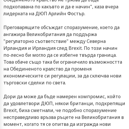
подкопавана по какъвто и да е начин", каза вчера
лидерката на ДЮП Арлийн Фостър.
Преговарящите обсъждат споразумение, което да
ангажира Великобритания да поддържа
"регулаторно съответствие" между Северна
Ирландия и Ирландия след Brexit. По този начин
по-лесно би могло да се избегне твърда граница.
Това обаче също така би ограничило възможността
на Обединеното кралство да променя
икономическите си регулации, за да сключва нови
търговски сделки по света.
Дори да може да бъде намерен компромис, който
да удовлетвори ДЮП, някои британци, подкрепящи
Brexit, биха сметнали, че подобно споразумение
несправедливо връзва ръцете на Великобритания в
момент, когато тя се опитва да изгражда нови