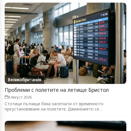
Великобритания
Проблеми с полетите на летище Бристол
8 Август 2026
Стотици пътници бяха засегнати от временното
преустановяване на полетите. Движението се
възстановява...