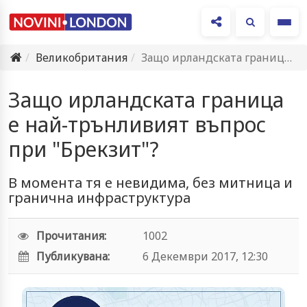
Ме
Великобритания
Защо ирландската граница е най-трънливият въпрос при "Брекзит"?
Защо ирландската граница
е най-трънливият въпрос
при "Брекзит"?
В момента тя е невидима, без митница и
гранична инфраструктура
Прочитания:
1002
Публикувана:
6 Декември 2017, 12:30