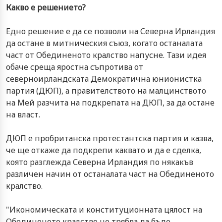
Какво е решението?
Едно решение е да се позволи на Северна Ирландия
да остане в митническия съюз, когато останалата
част от Обединеното кралство напусне. Тази идея
обаче среща яростна съпротива от
северноирландската Демократична юнионистка
партия (ДЮП), а правителството на малцинството
на Мей разчита на подкрепата на ДЮП, за да остане
на власт.
ДЮП е пробританска протестантска партия и казва,
че ще откаже да подкрепи каквато и да е сделка,
която разглежда Северна Ирландия по някакъв
различен начин от останалата част на Обединеното
кралство.
"Икономическата и конституционната цялост на
Обединеното кралство не трябва да бъде