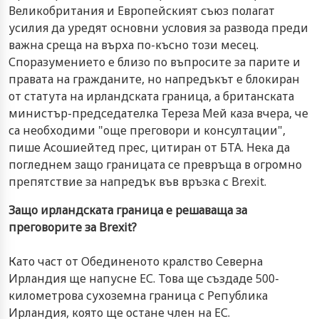
Великобритания и Европейският съюз полагат
усилия да уредят основни условия за развода преди
важна среща на върха по-късно този месец.
Споразумението е близо по въпросите за парите и
правата на гражданите, но напредъкът е блокиран
от статута на ирландската граница, а британската
министър-председателка Тереза Мей каза вчера, че
са необходими "още преговори и консултации",
пише Асошиейтед прес, цитиран от БТА. Нека да
погледнем защо границата се превръща в огромно
препятствие за напредък във връзка с Brexit.
Защо ирландската граница е решаваща за
преговорите за Brexit?
Като част от Обединеното кралство Северна
Ирландия ще напусне ЕС. Това ще създаде 500-
километрова сухоземна граница с Република
Ирландия, която ще остане член на ЕС.