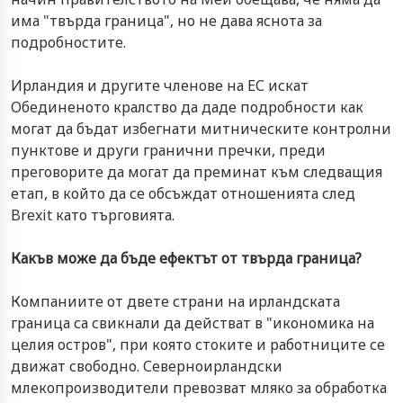
има "твърда граница", но не дава яснота за
подробностите.
Ирландия и другите членове на ЕС искат
Обединеното кралство да даде подробности как
могат да бъдат избегнати митническите контролни
пунктове и други гранични пречки, преди
преговорите да могат да преминат към следващия
етап, в който да се обсъждат отношенията след
Brexit като търговията.
Какъв може да бъде ефектът от твърда граница?
Компаниите от двете страни на ирландската
граница са свикнали да действат в "икономика на
целия остров", при която стоките и работниците се
движат свободно. Северноирландски
млекопроизводители превозват мляко за обработка