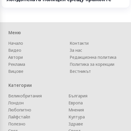
Меню
Начало
Контакти
Видео
За нас
Автори
Редакционна политика
Реклама
Политика за корекции
Вицове
Вестникът
Категории
Великобритания
България
Лондон
Европа
Любопитно
Мнения
Лайфстайл
Култура
Полезно
Здраве
Свят
Спорт