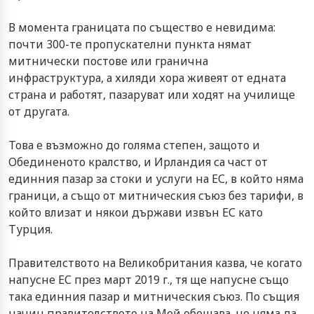
В момента границата по същество е невидима:
почти 300-те пропускателни пункта нямат
митнически постове или гранична
инфраструктура, а хиляди хора живеят от едната
страна и работят, пазаруват или ходят на училище
от другата.
Това е възможно до голяма степен, защото и
Обединеното кралство, и Ирландия са част от
единния пазар за стоки и услуги на ЕС, в който няма
граници, а също от митническия съюз без тарифи, в
който влизат и някои държави извън ЕС като
Турция.
Правителството на Великобритания казва, че когато
напусне ЕС през март 2019 г., тя ще напусне също
така единния пазар и митническия съюз. По същия
начин правителството на Мей обещава, че няма да