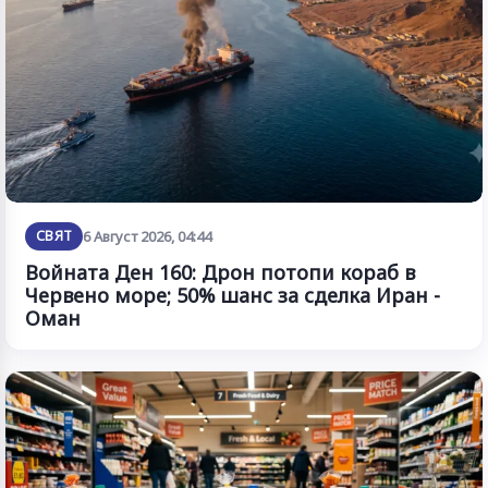
СВЯТ
6 Август 2026, 04:44
Войната Ден 160: Дрон потопи кораб в
Червено море; 50% шанс за сделка Иран -
Оман