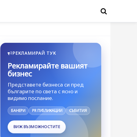
РЕКЛАМИРАЙ ТУК
Рекламирайте вашият
бизнес
Представете бизнеса си пред
българите по света с ясно и
видимо послание.
БАНЕРИ
PR ПУБЛИКАЦИИ
СЪБИТИЯ
ВИЖ ВЪЗМОЖНОСТИТЕ