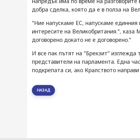
напредък има по време на разговорите 
добра сделка, която да е в полза на Ве
"Ние напускаме ЕС, напускаме единния 
интересите на Великобритания.", каза 
договорено докато не е договорено."
И все пак пътят на "Брекзит" изглежда 
представители на парламента. Една ча
подкрепата си, ако Кралството направи
НАЗАД