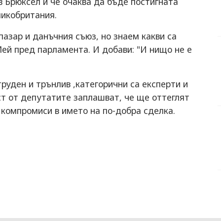
в Брюксел и че очаква да бъде постигната
ликобритания.
пазар и данъчния съюз, но знаем какви са
Мей пред парламента. И добави: "И нищо не е
труден и трънлив ,категорични са експерти и
ст от депутатите заплашват, че ще оттеглят
 компромиси в името на по-добра сделка.