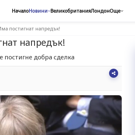
Начало
Новини
Великобритания
Лондон
Още
Има постигнат напредък!
гнат напредък!
е постигне добра сделка
5