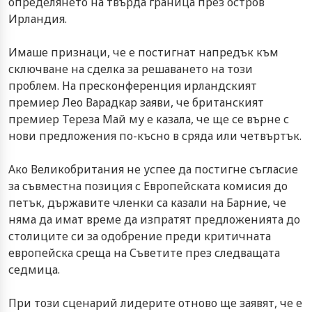
определянето на твърда граница през остров
Ирландия.
Имаше признаци, че е постигнат напредък към
сключване на сделка за решаването на този
проблем. На пресконференция ирландският
премиер Лео Варадкар заяви, че британският
премиер Тереза Май му е казала, че ще се върне с
нови предложения по-късно в сряда или четвъртък.
Ако Великобритания не успее да постигне съгласие
за съвместна позиция с Европейската комисия до
петък, държавите членки са казали на Барние, че
няма да имат време да изпратят предложенията до
столиците си за одобрение преди критичната
европейска среща на Съветите през следващата
седмица.
При този сценарий лидерите отново ще заявят, че е