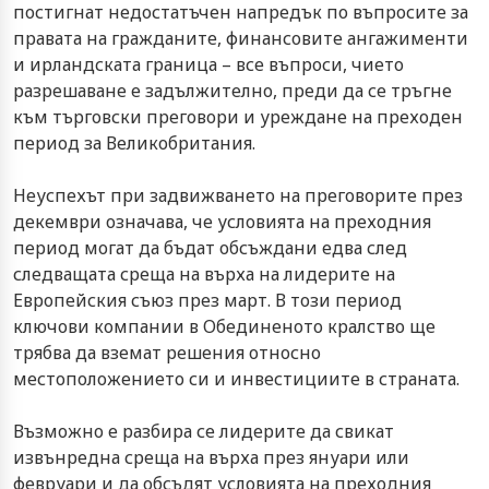
постигнат недостатъчен напредък по въпросите за
правата на гражданите, финансовите ангажименти
и ирландската граница – все въпроси, чието
разрешаване е задължително, преди да се тръгне
към търговски преговори и уреждане на преходен
период за Великобритания.
Неуспехът при задвижването на преговорите през
декември означава, че условията на преходния
период могат да бъдат обсъждани едва след
следващата среща на върха на лидерите на
Европейския съюз през март. В този период
ключови компании в Обединеното кралство ще
трябва да вземат решения относно
местоположението си и инвестициите в страната.
Възможно е разбира се лидерите да свикат
извънредна среща на върха през януари или
февруари и да обсъдят условията на преходния