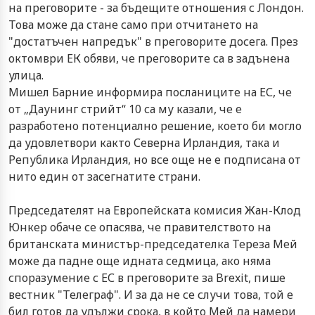
на преговорите - за бъдещите отношения с Лондон.
Това може да стане само при отчитането на
"достатъчен напредък" в преговорите досега. През
октомври ЕК обяви, че преговорите са в задънена
улица.
Мишел Барние информира посланиците на ЕС, че
от „Даунинг стрийт“ 10 са му казали, че е
разработено потенциално решение, което би могло
да удовлетвори както Северна Ирландия, така и
Република Ирландия, но все още не е подписана от
нито един от засегнатите страни.
Председателят на Европейската комисия Жан-Клод
Юнкер обаче се опасява, че правителството на
британската министър-председателка Тереза Мей
може да падне още идната седмица, ако няма
споразумение с ЕС в преговорите за Brexit, пише
вестник "Телеграф". И за да не се случи това, той е
бил готов да удължи срока, в който Мей да намери