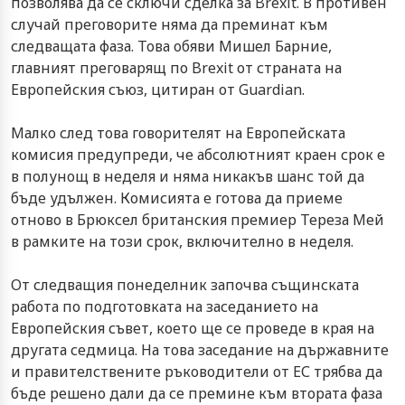
позволява да се сключи сделка за Brexit. В противен
случай преговорите няма да преминат към
следващата фаза. Това обяви Мишел Барние,
главният преговарящ по Brexit от страната на
Европейския съюз, цитиран от Guardian.
Малко след това говорителят на Европейската
комисия предупреди, че абсолютният краен срок е
в полунощ в неделя и няма никакъв шанс той да
бъде удължен. Комисията е готова да приеме
отново в Брюксел британския премиер Тереза Мей
в рамките на този срок, включително в неделя.
От следващия понеделник започва същинската
работа по подготовката на заседанието на
Европейския съвет, което ще се проведе в края на
другата седмица. На това заседание на държавните
и правителствените ръководители от ЕС трябва да
бъде решено дали да се премине към втората фаза