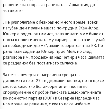
решение на спора за границата с Ирландия, до
четвъртък.
„Не разполагаме с безкрайно много време, всеки
изгубен ден прави нещата по-трудни. Жан-Клод
Юнкер е роден оптимист, това винаги му е било от
полза в политическата му кариера, но в този случай
са необходими двама“, заяви говорителят на ЕК. По-
рано тази седмица Юнкер прие Мей, но след
разговора им, продължил над четири часа, двамата
се разделиха без постигнато съгласие.
За петък вечерта е насрочена среща на
дипломатите от 27-те държави членки, но тя ще се
състои, само ако Великобритания постигне
споразумение с пробританската Демократичната
юнионистка партия (DUP) в Северна Ирландия за
намиране на решение, с което да се избегне