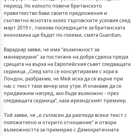
период. Но колкото повече британското
правителство бави своите предложения и
съответно яснотата около търговските условия след
март 2019 г., толкова последиците за британската
икономика ще бъдат по-големи, смята Guardian.
Варадкар заяви, че има "възможност за
маневриране" за постигане на добра сделка преди
срещата на върха на Европейския съвет следващата
седмица. „След като се консултирахме с хора в
Лондон, разбрахме, че Мей иска да се върне при
нас с текст тази вечер или утре. И очаквам да се
придвижим напред, ако бъде възможно - през
следващата седмица“, каза ирландският премиер.
Той заяви, че „е съгласен да разгледа всеки текст с
положително и открито отношение“ и отвори
възможността за примирие с Демократичната