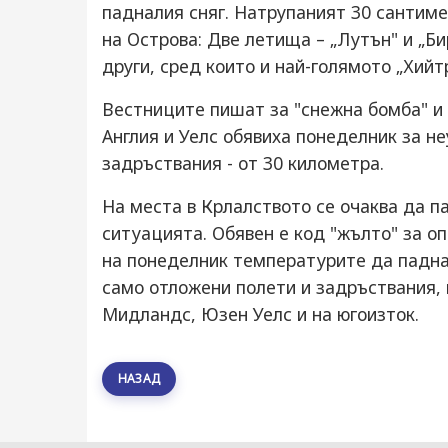
падналия сняг. Натрупаният 30 сантим
на Острова: Две летища – „Лутън" и „Б
други, сред които и най-голямото „Хийт
Вестниците пишат за "снежна бомба" и 
Англия и Уелс обявиха понеделник за н
задръствания - от 30 километра.
На места в Крлалството се очаква да п
ситуацията. Обявен е код "жълто" за оп
на понеделник температурите да падна
само отложени полети и задръствания, н
Мидландс, Юзен Уелс и на югоизток.
НАЗАД