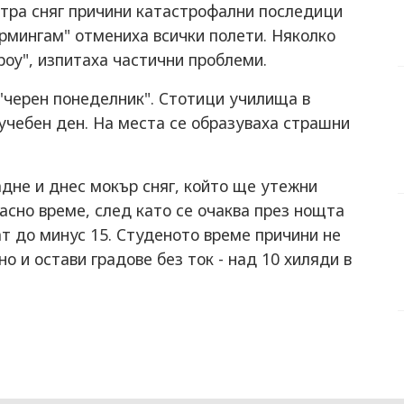
етра сняг причини катастрофални последици
ирмингам" отмениха всички полети. Няколко
роу", изпитаха частични проблеми.
'черен понеделник". Стотици училища в
еучебен ден. На места се образуваха страшни
адне и днес мокър сняг, който ще утежни
асно време, след като се очаква през нощта
т до минус 15. Студеното време причини не
о и остави градове без ток - над 10 хиляди в