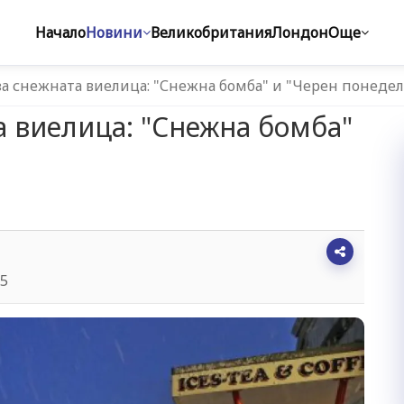
Начало
Новини
Великобритания
Лондон
Още
а снежната виелица: "Снежна бомба" и "Черен понеде
а виелица: "Снежна бомба"
35