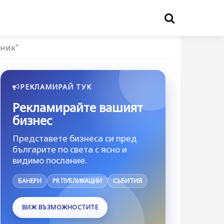
лник"
РЕКЛАМИРАЙ ТУК
Рекламирайте вашият
бизнес
Представете бизнеса си пред
българите по света с ясно и
видимо послание.
БАНЕРИ
PR ПУБЛИКАЦИИ
СЪБИТИЯ
ВИЖ ВЪЗМОЖНОСТИТЕ