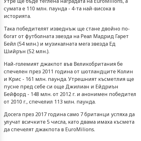
Утре ще бъде теглена наградата на EuroMilions, а
сумата е 110 млн. паунда - 4-та най-висока в
историята.
Така победителят изведнъж ще стане двойно по-
богат от футболната звезда на Реал Мадрид Гарет
Бейл (54 млн.) и музикалната мега звезда Ед
Шийрън (52 млн.).
Най-големият джакпот във Великобритания бе
спечелен през 2011 година от шотландците Колин
и Крис - 161 млн. паунда. Утрешният късметлия ще
пусне пред себе си още Джилиан и Ейдриън
Бейфорд - 148 млн. от 2012 г. и анонимен победител
от 2010 г., спечелил 113 млн. паунда.
Досега през 2017 година само 7 британци успяха да
улучат всичките 5 числа, като двама имаха късмета
да спечелят джакпота в EuroMilions.