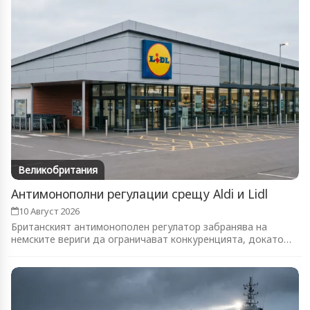
Великобритания
Антимонополни регулации срещу Aldi и Lidl
10 Август 2026
Британският антимонополен регулатор забранява на
немските вериги да ограничават конкуренцията, докато
паралелно...