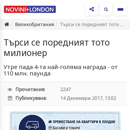
Ме
Великобритания
Търси се поредният тото милионер
Търси се поредният тото
милионер
Утре пада 4-та най-голяма награда - от
110 млн. паунда
Прочитания:
2247
Публикувана:
14 Декември 2017, 13:02