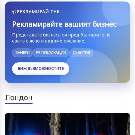
РЕКЛАМИРАЙ ТУК
Рекламирайте вашият бизнес
Представете бизнеса си пред българите по
света с ясно и видимо послание.
БАНЕРИ
PR ПУБЛИКАЦИИ
СЪБИТИЯ
ВИЖ ВЪЗМОЖНОСТИТЕ
Лондон