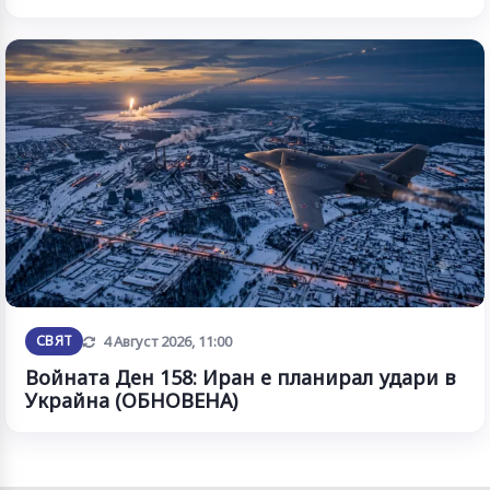
Обновена
СВЯТ
4 Август 2026, 11:00
Войната Ден 158: Иран е планирал удари в
Украйна (ОБНОВЕНА)