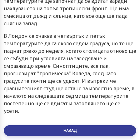
температурите ще започнат да се вдигат заради
нахлуването на топъл тропически фронт. Ще има
смесица от дъжд и слънце, като все още ще пада
сняг на запад.
В Лондон се очаква в четвъртък и петък
температурите да са около седем градуса, но те ще
паднат рязко до неделя, когато столицата отново ще
се събуди при условията на заледяване и
смразяващо време. Синоптиците, все пак,
прогнозират "тропическа" Коледа, след като
градусите почти ще се удвоят. И въпреки че
сравнителният студ ще остане за известно време, в
началото на следващата седмица температурите
постепенно ще се вдигат и затоплянето ще се
усети.
НАЗАД