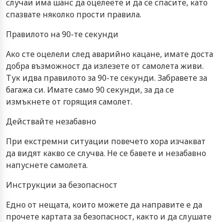
случаи има шанс да оцелеете и да се спасите, като
спазвате няколко прости правила.
Правилото на 90-те секунди
Ако сте оцелели след аварийно кацане, имате доста
добра възможност да излезете от самолета живи.
Тук идва правилото за 90-те секунди. Забравете за
багажа си. Имате само 90 секунди, за да се
измъкнете от горящия самолет.
Действайте незабавно
При екстремни ситуации повечето хора изчакват
да видят какво се случва. Не се бавете и незабавно
напуснете самолета.
Инструкции за безопасност
Едно от нещата, които можете да направите е да
прочете картата за безопасност, както и да слушате