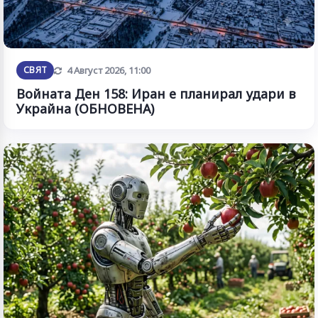
Обновена
СВЯТ
4 Август 2026, 11:00
Войната Ден 158: Иран е планирал удари в
Украйна (ОБНОВЕНА)