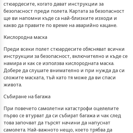
стюардесите, когато дават инструкции за
безопасност преди полета. Картата за безопасност
ще ви напомни къде са най-близките изходи и
какво да правите по време на аварийно кацане.
Кислородна маска
Преди всеки полет стюардесите обясняват всички
инструкции за безопасност, включително и къде се
намира и как се използва кислородната маска.
Добере да слушате внимателно и при нужда да си
сложите маската, тъй като тя може да ви спаси
живота.
Събиране на багажа
При повечето самолетни катастрофи оцелелите
първо се втурват да си събират багажа и чак след
това започват да търсят начини да напуснат
самолета. Най-важното нещо, което трябва да