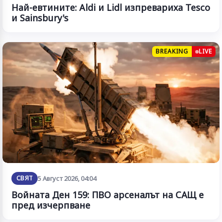
Най-евтините: Aldi и Lidl изпревариха Tesco
и Sainsbury's
BREAKING
LIVE
СВЯТ
5 Август 2026, 04:04
Войната Ден 159: ПВО арсеналът на САЩ е
пред изчерпване