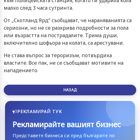
към полицейската станция, когато ги ударила кола
малко след 3 часа сутринта.
От „Скотланд Ярд“ съобщават, че нараняванията са
сериозни, но не се разкрива подробности за пола
или възрастта на пострадалите. Трима души,
включително шофьора на колата, са арестувани.
Не става въпрос за тероризъм, потвърдиха
властите. Все пак, не се съобщават мотивите на
нападението.
НАЗАД
РЕКЛАМИРАЙ ТУК
Рекламирайте вашият бизнес
Представете бизнеса си пред българите по