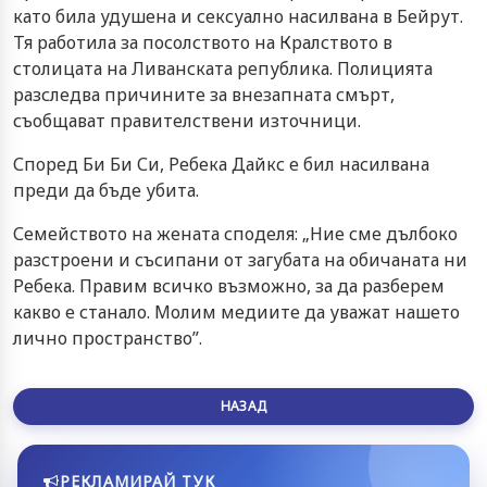
като била удушена и сексуално насилвана в Бейрут.
Тя работила за посолството на Кралството в
столицата на Ливанската република. Полицията
разследва причините за внезапната смърт,
съобщават правителствени източници.
Според Би Би Си, Ребека Дайкс е бил насилвана
преди да бъде убита.
Семейството на жената споделя: „Ние сме дълбоко
разстроени и съсипани от загубата на обичаната ни
Ребека. Правим всичко възможно, за да разберем
какво е станало. Молим медиите да уважат нашето
лично пространство”.
НАЗАД
РЕКЛАМИРАЙ ТУК