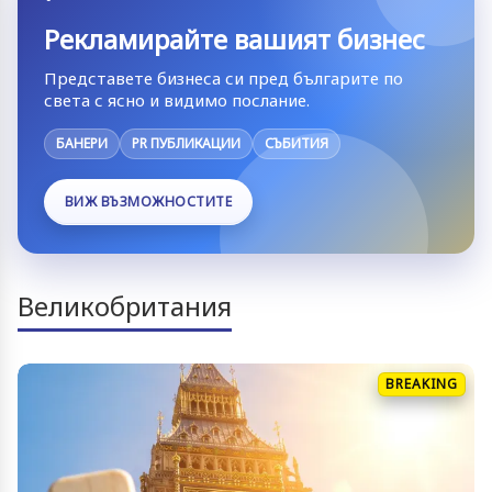
Рекламирайте вашият бизнес
Представете бизнеса си пред българите по
света с ясно и видимо послание.
БАНЕРИ
PR ПУБЛИКАЦИИ
СЪБИТИЯ
ВИЖ ВЪЗМОЖНОСТИТЕ
Великобритания
BREAKING