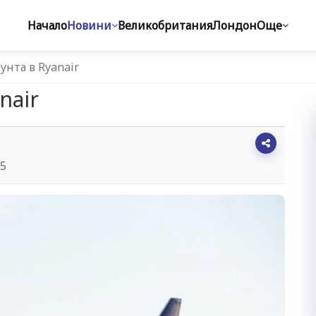
Начало
Новини
Великобритания
Лондон
Още
унта в Ryanair
nair
55