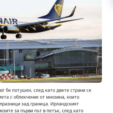
ir бе потушен, след като двете страни се
иета с облекчение от мнозина, които
празници зад граница. Ирландският
зите за първи път в петък, след като