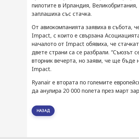
пилотите в Ирландия, Великобритания,
заплашиха със стачка.
От авиокомпанията заявиха в събота, ч
Impact, с които е свързана Асоциацият
началото от Impact обявиха, че стачка
двете страни са се разбрали. “Съюзът с
вторник вечерта, но заяви, че ще бъде 
Impact.
Ryanair е втората по големите европей
да анулира 20 000 полета през март за
НАЗАД