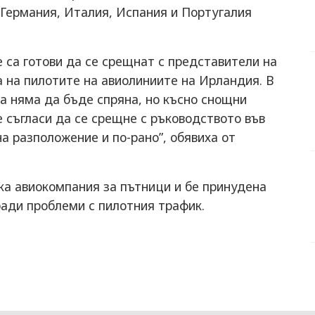
 Германия, Италия, Испания и Португалия
е са готови да се срещнат с представители на
а на пилотите на авиолиниите на Ирландия. В
та няма да бъде спряна, но късно снощни
е съгласи да се срещне с ръководството във
на разположение и по-рано”, обявиха от
ска авиокомпания за пътници и бе принудена
ради проблеми с пилотния трафик.