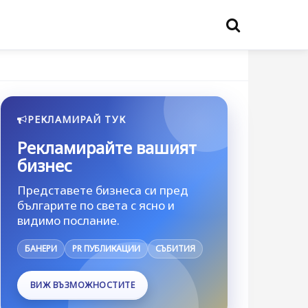
РЕКЛАМИРАЙ ТУК
Рекламирайте вашият
бизнес
Представете бизнеса си пред
българите по света с ясно и
видимо послание.
БАНЕРИ
PR ПУБЛИКАЦИИ
СЪБИТИЯ
ВИЖ ВЪЗМОЖНОСТИТЕ