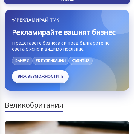
РЕКЛАМИРАЙ ТУК
Рекламирайте вашият бизнес
Представете бизнеса си пред българите по
света с ясно и видимо послание.
БАНЕРИ
PR ПУБЛИКАЦИИ
СЪБИТИЯ
ВИЖ ВЪЗМОЖНОСТИТЕ
Великобритания