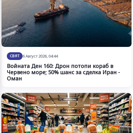
СВЯТ
6 Август 2026, 04:44
Войната Ден 160: Дрон потопи кораб в
Червено море; 50% шанс за сделка Иран -
Оман