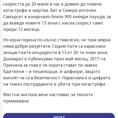
скоростта до 20 мили в час е довело до повече
катастрофи и жертви. Бат и Северо-източен
Самърсет е изхарчило близо 900 хиляди паунда, за
да въведе новите 13 зони с ниска скорост само
преди 12 месеца.
Но една година по-късно става ясно, че тази мярка
няма добри резултати. Седем пъти са нараснали
злощастните инциденти в 13 от 20-те нови зони.
Докладът е публикуван през май месец, 2017-та.
Причина за това е че хората стават по-малко
бдителни – и пешеходци, и шофьори, защото
мислят че са в безопасност. Нараснала е и цифрата
на тежко пострадалите и убити при катастрофи.
Местни жители вече настояват за тяхното
премахване.
НАЗАД