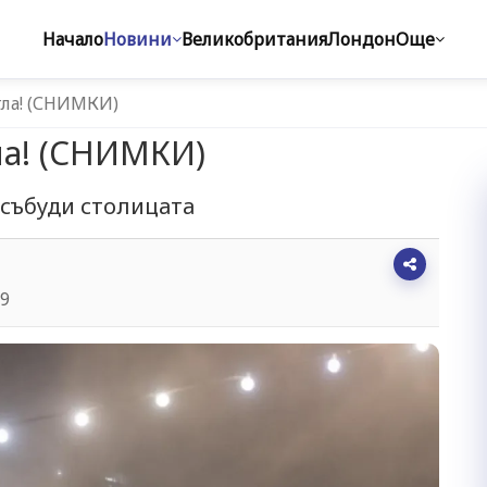
Начало
Новини
Великобритания
Лондон
Още
гла! (СНИМКИ)
ла! (СНИМКИ)
 събуди столицата
09