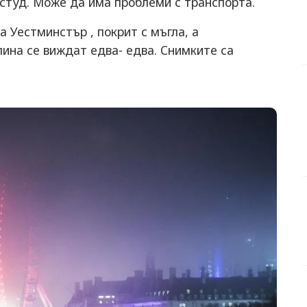
 студ. Може да има проблеми с транспорта.
 Уестминстър , покрит с мъгла, а
лина се виждат едва- едва. Снимките са