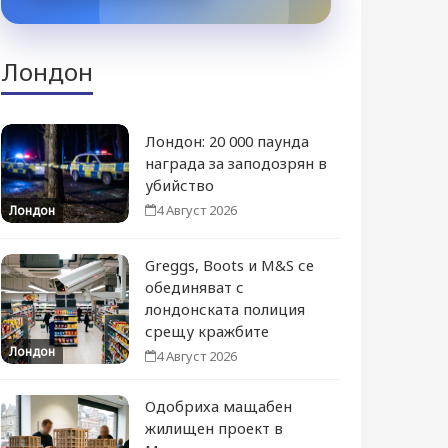
Лондон
Лондон: 20 000 паунда
награда за заподозрян в
убийство
4 Август 2026
Лондон
Greggs, Boots и M&S се
обединяват с
лондонската полиция
срещу кражбите
Лондон
4 Август 2026
Одобриха мащабен
жилищен проект в