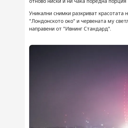
отново ниски и ни чака поредна порция
Уникални снимки разкриват красотата на
"Лондонското око" и червената му свет
направени от "Ивнинг Стандард".