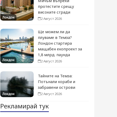
Мичъм въпреки
протестите срещу
високите сгради
Лондон
2 Август 2026
Ще можем ли да
плуваме в Темза?
Лондон стартира
мащабен екопроект за
1,8 млрд. паунда
Лондон
2 Август 2026
Тайните на Темза:
Потънали кораби и
забравени острови
2 Август 2026
Лондон
Рекламирай тук