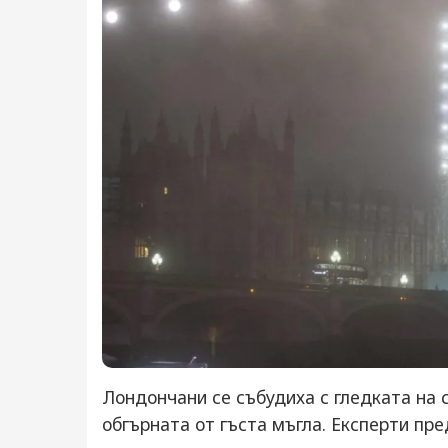
Лондончани се събудиха с гледката на 
обгърната от гъста мъгла. Експерти пр