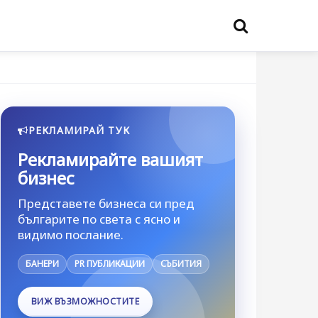
РЕКЛАМИРАЙ ТУК
Рекламирайте вашият
бизнес
Представете бизнеса си пред
българите по света с ясно и
видимо послание.
БАНЕРИ
PR ПУБЛИКАЦИИ
СЪБИТИЯ
ВИЖ ВЪЗМОЖНОСТИТЕ