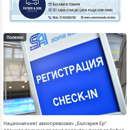
Полезно
Националният авиопревозвач „България Ер“