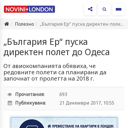
Ме
Полезно
„България Ер“ пуска директен полет до Одеса
„България Ер“ пуска
директен полет до Одеса
От авиокомпанията обявиха, че
редовните полети са планирани да
започнат от пролетта на 2018 г.
Прочитания:
693
Публикувана:
21 Декември 2017, 10:55