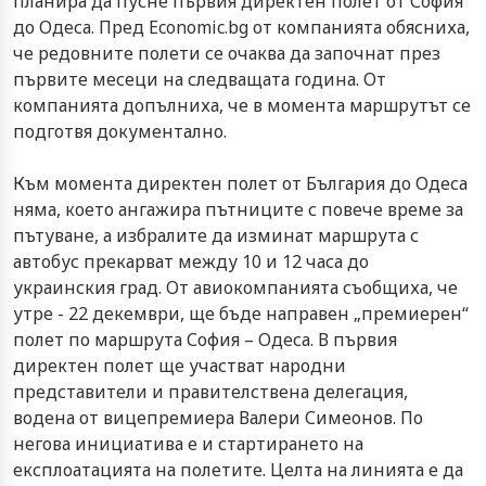
планира да пусне първия директен полет от София
до Одеса. Пред Economic.bg от компанията обясниха,
че редовните полети се очаква да започнат през
първите месеци на следващата година. От
компанията допълниха, че в момента маршрутът се
подготвя документално.
Към момента директен полет от България до Одеса
няма, което ангажира пътниците с повече време за
пътуване, а избралите да изминат маршрута с
автобус прекарват между 10 и 12 часа до
украинския град. От авиокомпанията съобщиха, че
утре - 22 декември, ще бъде направен „премиерен“
полет по маршрута София – Одеса. В първия
директен полет ще участват народни
представители и правителствена делегация,
водена от вицепремиера Валери Симеонов. По
негова инициатива е и стартирането на
експлоатацията на полетите. Целта на линията е да