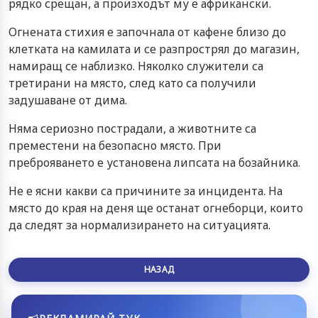
рядко срещан, а произходът му е африкански.
Огнената стихия е започнала от кафене близо до
клетката на камилата и се разпрострял до магазин,
намиращ се наблизко. Няколко служители са
третирани на място, след като са получили
задушаване от дима.
Няма сериозно пострадали, а животните са
преместени на безопасно място. При
преброяването е установена липсата на бозайника.
Не е ясни какви са причините за инцидента. На
място до края на деня ще останат огнеборци, които
да следят за нормализирането на ситуацията.
НАЗАД