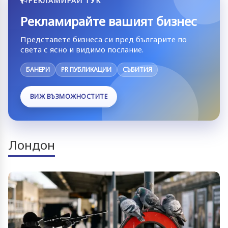
РЕКЛАМИРАЙ ТУК
Рекламирайте вашият бизнес
Представете бизнеса си пред българите по
света с ясно и видимо послание.
БАНЕРИ
PR ПУБЛИКАЦИИ
СЪБИТИЯ
ВИЖ ВЪЗМОЖНОСТИТЕ
Лондон