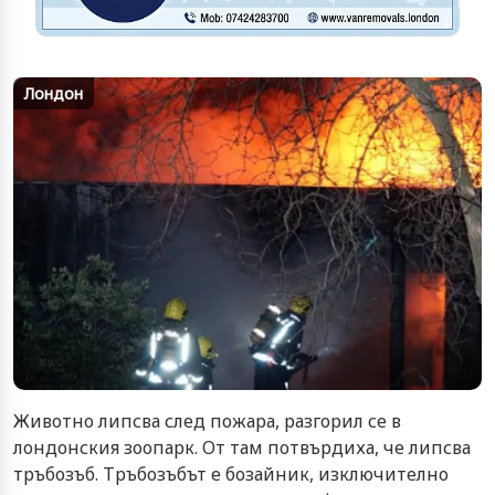
Лондон
Животно липсва след пожара, разгорил се в
лондонския зоопарк. От там потвърдиха, че липсва
тръбозъб. Тръбозъбът е бозайник, изключително