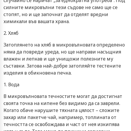
случайно се наричат „за еднократна употреба“. Под
силните микровълни тези съдове не само ще се
стопят, но и ще започнат да отделят вредни
химикали във вашата храна.
2. Хляб
Затоплянето на хляб в микровълновата определено
няма да повреди уреда, но ще направи насъщния
влажен и лепкав и ще унищожи полезните му
съставки. Затова най-добре затопляйте тестените
изделия в обикновена печка.
1. Вода
В микровълновата течностите могат да достигнат
своята точка на кипене без видимо да са заврели.
Когато обаче нарушите тяхната цялост – сложите
захар или пакетче чай, например, топлината от
течността се освобождава и част от нея изкипява