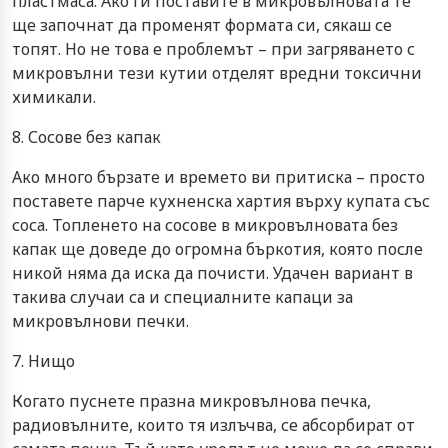
пластмаса. Ако ги поставите в микровълновата те
ще започнат да променят формата си, сякаш се
топят. Но не това е проблемът – при загряването с
микровълни тези кутии отделят вредни токсични
химикали.
8. Сосове без капак
Ако много бързате и времето ви притиска – просто
поставете парче кухненска хартия върху купата със
соса. Топленето на сосове в микровълновата без
капак ще доведе до огромна бъркотия, която после
никой няма да иска да почисти. Удачен вариант в
такива случаи са и специалните капаци за
микровълнови печки.
7. Нищо
Когато пуснете празна микровълнова печка,
радиовълните, които тя излъчва, се абсорбират от