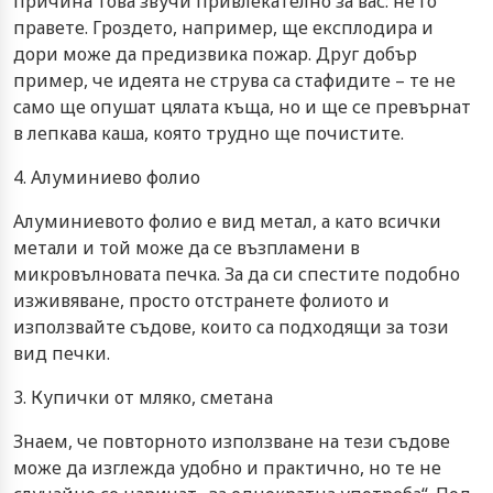
причина това звучи привлекателно за вас: не го
правете. Гроздето, например, ще експлодира и
дори може да предизвика пожар. Друг добър
пример, че идеята не струва са стафидите – те не
само ще опушат цялата къща, но и ще се превърнат
в лепкава каша, която трудно ще почистите.
4. Алуминиево фолио
Алуминиевото фолио е вид метал, а като всички
метали и той може да се възпламени в
микровълновата печка. За да си спестите подобно
изживяване, просто отстранете фолиото и
използвайте съдове, които са подходящи за този
вид печки.
3. Купички от мляко, сметана
Знаем, че повторното използване на тези съдове
може да изглежда удобно и практично, но те не