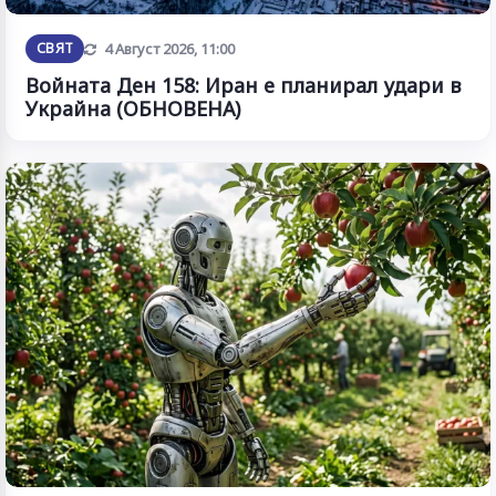
Обновена
СВЯТ
4 Август 2026, 11:00
Войната Ден 158: Иран е планирал удари в
Украйна (ОБНОВЕНА)