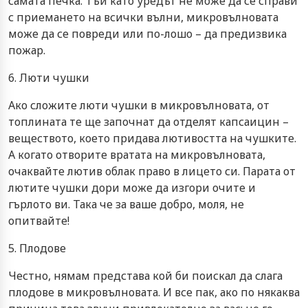
самата печка. Тъй като уредът не може да се справи
с приемането на всички вълни, микровълновата
може да се повреди или по-лошо – да предизвика
пожар.
6. Люти чушки
Ако сложите люти чушки в микровълновата, от
топлината те ще започнат да отделят капсаицин –
веществото, което придава лютивостта на чушките.
А когато отворите вратата на микровълновата,
очаквайте лютив облак право в лицето си. Парата от
лютите чушки дори може да изгори очите и
гърлото ви. Така че за ваше добро, моля, не
опитвайте!
5. Плодове
Честно, нямам представа кой би поискал да слага
плодове в микровълновата. И все пак, ако по някаква