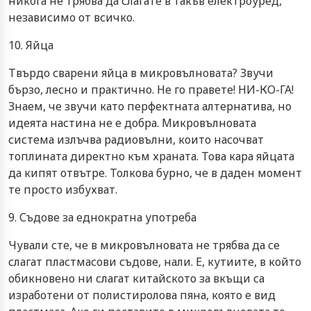
никога не трябва да слагате в такъв електроуред,
независимо от всичко.
10. Яйца
Твърдо сварени яйца в микровълновата? Звучи
бързо, лесно и практично. Не го правете! НИ-КО-ГА!
Знаем, че звучи като перфектната алтернатива, но
идеята настина не е добра. Микровълновата
система излъчва радиовълни, които насочват
топлината директно към храната. Това кара яйцата
да кипят отвътре. Толкова бурно, че в даден момент
те просто избухват.
9. Съдове за еднократна употреба
Чували сте, че в микровълновата не трябва да се
слагат пластмасови съдове, нали. Е, кутиите, в който
обикновено ни слагат китайското за вкъщи са
изработени от полистиролова пяна, която е вид