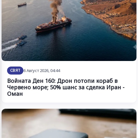
СВЯТ
6 Август 2026, 04:44
Войната Ден 160: Дрон потопи кораб в
Червено море; 50% шанс за сделка Иран -
Оман