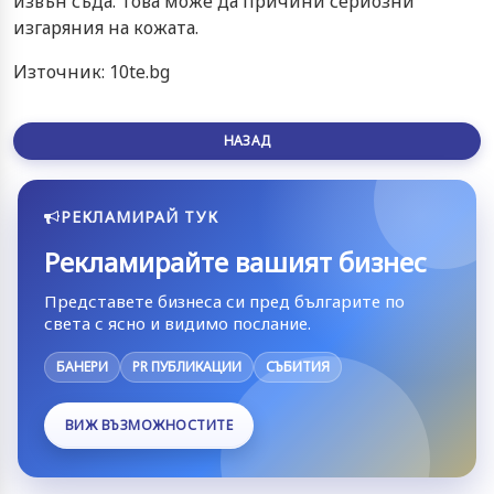
извън съда. Това може да причини сериозни
изгаряния на кожата.
Източник: 10te.bg
НАЗАД
РЕКЛАМИРАЙ ТУК
Рекламирайте вашият бизнес
Представете бизнеса си пред българите по
света с ясно и видимо послание.
БАНЕРИ
PR ПУБЛИКАЦИИ
СЪБИТИЯ
ВИЖ ВЪЗМОЖНОСТИТЕ