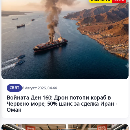
СВЯТ
6 Август 2026, 04:44
Войната Ден 160: Дрон потопи кораб в
Червено море; 50% шанс за сделка Иран -
Оман