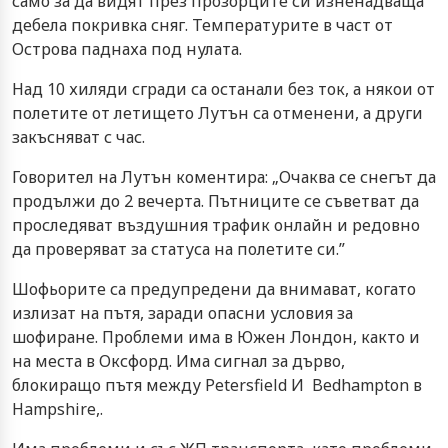
само за да видят през прозорците си изненадваща
дебела покривка сняг. Температурите в част от
Острова паднаха под нулата.
Над 10 хиляди сгради са останали без ток, а някои от
полетите от летището Лутън са отменени, а други
закъсняват с час.
Говорител на Лутън коментира: „Очаква се снегът да
продължи до 2 вечерта. Пътниците се съветват да
проследяват въздушния трафик онлайн и редовно
да проверяват за статуса на полетите си.”
Шофьорите са предупредени да внимават, когато
излизат на пътя, заради опасни условия за
шофиране. Проблеми има в Южен Лондон, както и
на места в Оксфорд. Има сигнал за дърво,
блокиращо пътя между Petersfield И Bedhampton в
Hampshire,.