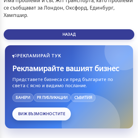
Има проблеми и със ЖП транспорта, като проблеми
се съобщават за Лондон, Оксфорд, Единбург,
Хампшир.
НАЗАД
РЕКЛАМИРАЙ ТУК
Рекламирайте вашият бизнес
Представете бизнеса си пред българите по
света с ясно и видимо послание.
БАНЕРИ
PR ПУБЛИКАЦИИ
СЪБИТИЯ
ВИЖ ВЪЗМОЖНОСТИТЕ