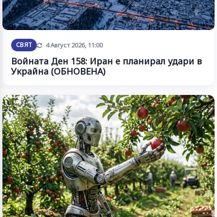
Обновена
СВЯТ
4 Август 2026, 11:00
Войната Ден 158: Иран е планирал удари в
Украйна (ОБНОВЕНА)