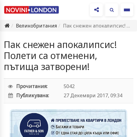
Ме
Великобритания
Пак снежен апокалипсис! Полети са отменени, пътища затворени!
Пак снежен апокалипсис!
Полети са отменени,
пътища затворени!
Прочитания:
5042
Публикувана:
27 Декември 2017, 09:34