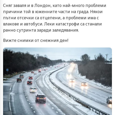
Сняг заваля и в Лондон, като най-много проблеми
причини той в юженните части на града. Някои
пътни отсечки са отцепени, а проблеми има с
влакове и автобуси. Леки катастрофи са станали
ранно сутринта заради заледявания.
Вижте снимки от снежния ден!