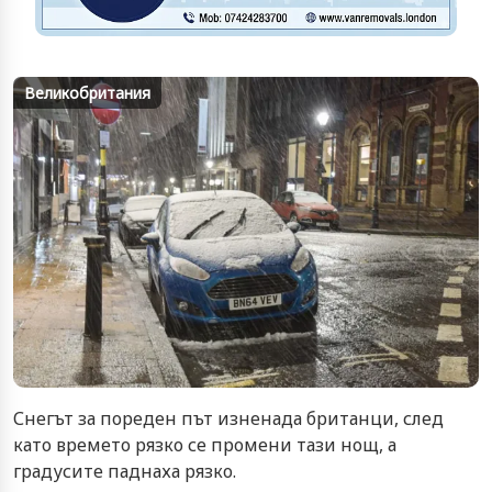
Великобритания
Снегът за пореден път изненада британци, след
като времето рязко се промени тази нощ, а
градусите паднаха рязко.