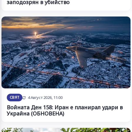
заподозрян в убийство
Обновена
СВЯТ
4 Август 2026, 11:00
Войната Ден 158: Иран е планирал удари в
Украйна (ОБНОВЕНА)