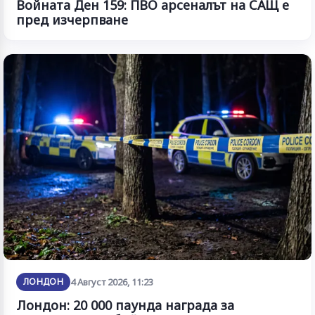
Войната Ден 159: ПВО арсеналът на САЩ е
пред изчерпване
ЛОНДОН
4 Август 2026, 11:23
Лондон: 20 000 паунда награда за