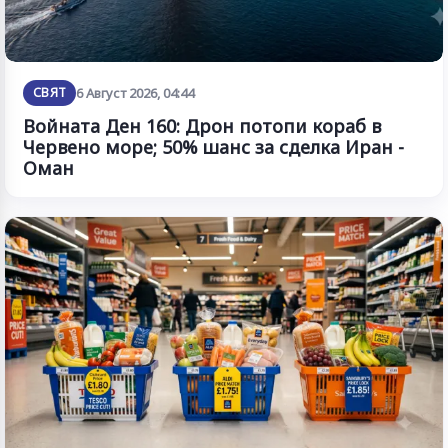
СВЯТ
6 Август 2026, 04:44
Войната Ден 160: Дрон потопи кораб в
Червено море; 50% шанс за сделка Иран -
Оман