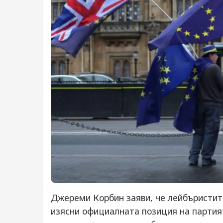
Джереми Корбин заяви, че лейбъристите
изясни официалната позиция на партият