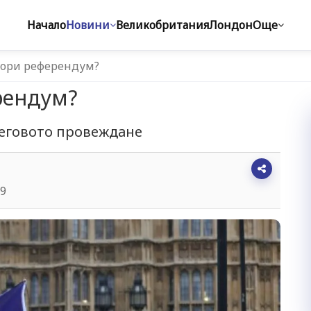
Начало
Новини
Великобритания
Лондон
Още
тори референдум?
рендум?
неговото провеждане
09