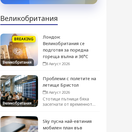
Великобритания
Лондон:
BREAKING
Великобритания се
подготвя за поредна
гореща вълна и 36°C
Великобритания
8 Август 2026
Проблеми с полетите на
летище Бристол
8 Август 2026
Стотици пътници бяха
Великобритания
засегнати от временното
преустановяване на
полетите. Движението се
възстановява...
Sky пусна най-евтиния
мобилен план във