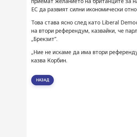
приемат желанието на британците за на
ЕС да развият силни икономически отн
Това става ясно след като Liberal Dem
на втори референдум, казвайки, че па
„Брекзит”.
„Ние не искаме да има втори референду
казва Корбин.
НАЗАД