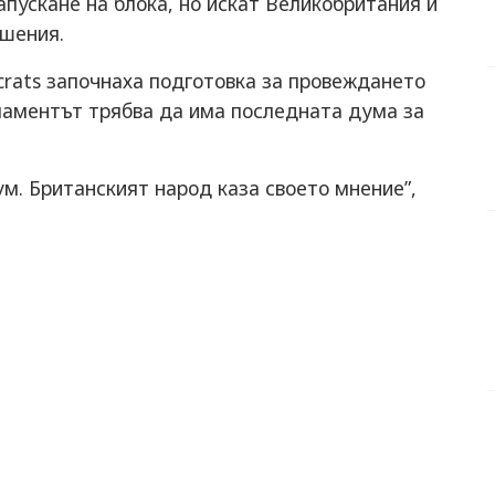
пускане на блока, но искат Великобритания и
ошения.
ocrats започнаха подготовка за провеждането
рламентът трябва да има последната дума за
м. Британският народ каза своето мнение”,