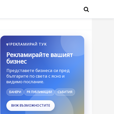
РЕКЛАМИРАЙ ТУК
Рекламирайте вашият
бизнес
Представете бизнеса си пред
българите по света с ясно и
видимо послание.
БАНЕРИ
PR ПУБЛИКАЦИИ
СЪБИТИЯ
ВИЖ ВЪЗМОЖНОСТИТЕ