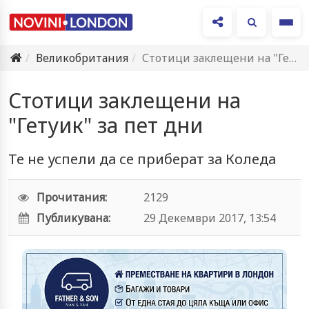
Ме
Великобритания
Стотици заклещени на "Гетуик" за пет дни
Стотици заклещени на
"Гетуик" за пет дни
Те не успели да се приберат за Коледа
Прочитания:
2129
Публикувана:
29 Декември 2017, 13:54