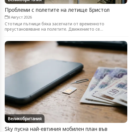
Проблеми с полетите на летище Бристол
8 Август 2026
Стотици пътници бяха засегнати от временното
преустановяване на полетите. Движението се
възстановява...
Великобритания
Sky пусна най-евтиния мобилен план във