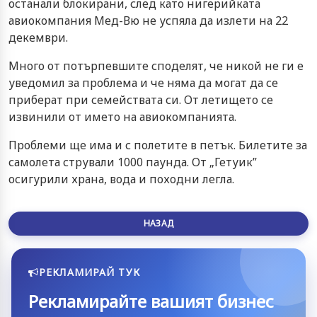
останали блокирани, след като нигерийката
авиокомпания Мед-Вю не успяла да излети на 22
декември.
Много от потърпевшите споделят, че никой не ги е
уведомил за проблема и че няма да могат да се
приберат при семействата си. От летището се
извинили от името на авиокомпанията.
Проблеми ще има и с полетите в петък. Билетите за
самолета стрували 1000 паунда. От „Гетуик”
осигурили храна, вода и походни легла.
НАЗАД
РЕКЛАМИРАЙ ТУК
Рекламирайте вашият бизнес