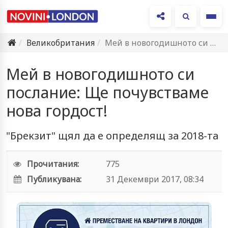
Ме
Великобритания
Мей в новогодишното си послание: Ще почувстваме нова гордост!
Мей в новогодишното си
послание: Ще почувстваме
нова гордост!
"Брекзит" щял да е определящ за 2018-та
Прочитания:
775
Публикувана:
31 Декември 2017, 08:34