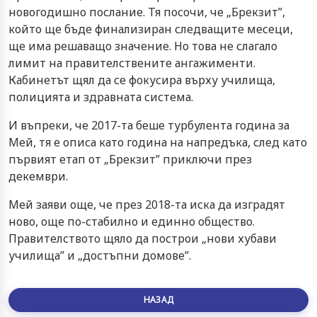
новогодишно послание. Тя посочи, че „Брекзит”,
който ще бъде финализиран следващите месеци,
ще има решаващо значение. Но това не слагало
лимит на правителствените ангажименти.
Кабинетът щял да се фокусира върху училища,
полицията и здравната система.
И въпреки, че 2017-та беше турбулента година за
Мей, тя е описа като година на напредъка, след като
първият етап от „Брекзит” приключи през
декември.
Мей заяви още, че през 2018-та иска да изградят
ново, още по-стабилно и единно общество.
Правителството щяло да построи „нови хубави
училища” и „достъпни домове”.
НАЗАД