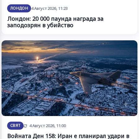
ЛОНДОН
4 Август 2026, 11:23
Лондон: 20 000 паунда награда за
заподозрян в убийство
Обновена
СВЯТ
4 Август 2026, 11:00
Войната Ден 158: Иран е планирал удари в