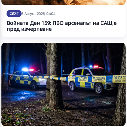
СВЯТ
5 Август 2026, 04:04
Войната Ден 159: ПВО арсеналът на САЩ е
пред изчерпване