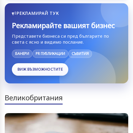
РЕКЛАМИРАЙ ТУК
Рекламирайте вашият бизнес
Представете бизнеса си пред българите по
света с ясно и видимо послание.
БАНЕРИ
PR ПУБЛИКАЦИИ
СЪБИТИЯ
ВИЖ ВЪЗМОЖНОСТИТЕ
Великобритания