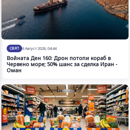
СВЯТ
6 Август 2026, 04:44
Войната Ден 160: Дрон потопи кораб в
Червено море; 50% шанс за сделка Иран -
Оман