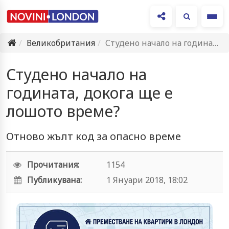
Ме
Великобритания
Студено начало на годината, докога ще е лошото време?
Студено начало на
годината, докога ще е
лошото време?
Отново жълт код за опасно време
Прочитания:
1154
Публикувана:
1 Януари 2018, 18:02