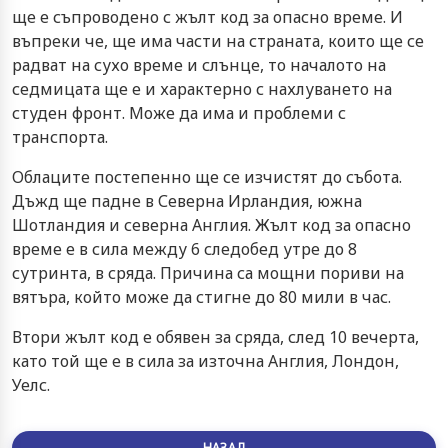
ще е съпроводено с жълт код за опасно време. И
въпреки че, ще има части на страната, които ще се
радват на сухо време и слънце, то началото на
седмицата ще е и характерно с нахлуването на
студен фронт. Може да има и проблеми с
транспорта.
Облаците постепенно ще се изчистят до събота.
Дъжд ще падне в Северна Ирландия, южна
Шотландия и северна Англия. Жълт код за опасно
време е в сила между 6 следобед утре до 8
сутринта, в сряда. Причина са мощни пориви на
вятъра, който може да стигне до 80 мили в час.
Втори жълт код е обявен за сряда, след 10 вечерта,
като той ще е в сила за източна Англия, Лондон,
Уелс.
НАЗАД