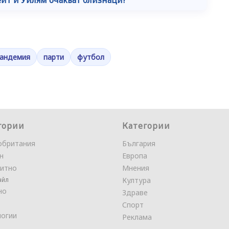
андемия
парти
футбол
гории
Категории
обритания
България
н
Европа
итно
Мнения
айл
Култура
но
Здраве
Спорт
логии
Реклама