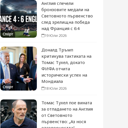
Англия спечели
бронзовите медали на
Световното първенство
след зрелищна победа
над Франция с 6:4
Спорт
19 Юли 2026
Доналд Тръмп
критикува тактиката на
Томас Тухел, докато
ФИФА отчита
исторически успех на
Мондиала
Спорт
18 Юли 2026
Томас Тухел пое вината
за отпадането на Англия
от Световното
първенство: „Аз нося
отговорността“