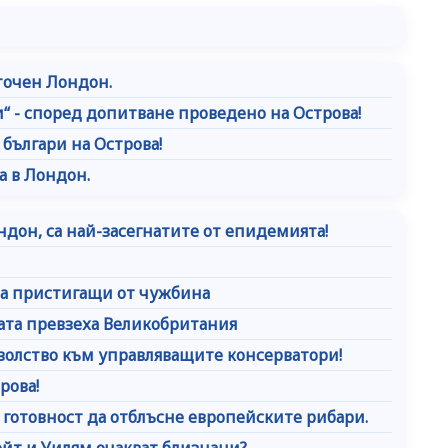
точен Лондон.
“ - според допитване проведено на Острова!
българи на Острова!
а в Лондон.
ндон, са най-засегнатите от епидемията!
за пристигащи от чужбина
ата превзеха Великобритания
волство към управляващите консерватори!
рова!
в готовност да отблъсне европейските рибари.
ейт и Уилям очакват близнаци?