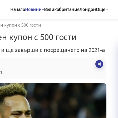
Начало
Новини
Великобритания
Лондон
Още
 купон с 500 гости
н купон с 500 гости
 и ще завърши с посрещането на 2021-а
41