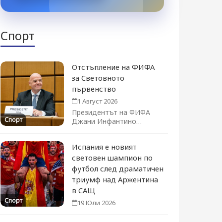
Спорт
Отстъпление на ФИФА
за Световното
първенство
1 Август 2026
Президентът на ФИФА
Спорт
Джани Инфантино
официално оттегли плана
за продажба на дял...
Испания е новият
световен шампион по
футбол след драматичен
триумф над Аржентина
в САЩ
Спорт
19 Юли 2026