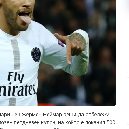
 Пари Сен Жермен Неймар реши да отбележи
озен петдневен купон, на който е поканил 500