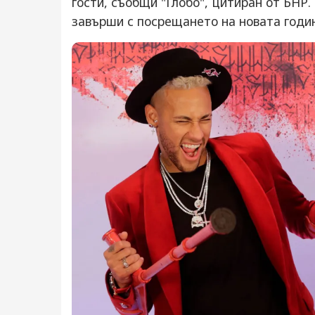
гости, съобщи "Глобо", цитиран от БНР
завърши с посрещането на новата годи