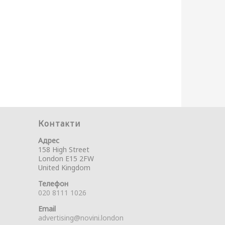
Контакти
Адрес
158 High Street
London E15 2FW
United Kingdom
Телефон
020 8111 1026
Email
advertising@novini.london