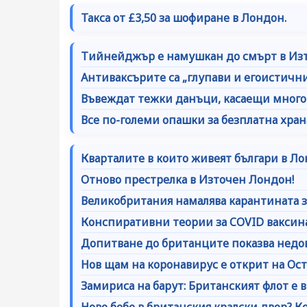
Такса от £3,50 за шофиране в Лондон.
Тийнейджър е намушкан до смърт в Из
Антиваксърите са „глупави и егоистични
Въвеждат тежки данъци, касаещи много 
Все по-големи опашки за безплатна хран
Кварталите в които живеят българи в Ло
Отново престрелка в Източен Лондон!
Великобритания намалява карантината 
Конспиративни теории за COVID ваксин
Допитване до британците показва недо
Нов щам на коронавирус е открит на Ост
Замириса на барут: Британският флот е 
Ново бебе в британския кралски двор? К