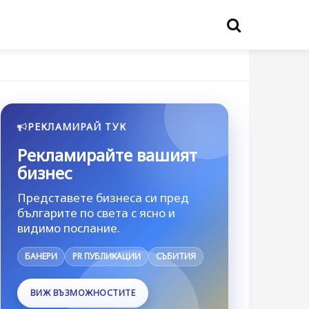
РЕКЛАМИРАЙ ТУК
Рекламирайте вашият
бизнес
Представете бизнеса си пред
българите по света с ясно и
видимо послание.
БАНЕРИ
PR ПУБЛИКАЦИИ
СЪБИТИЯ
ВИЖ ВЪЗМОЖНОСТИТЕ