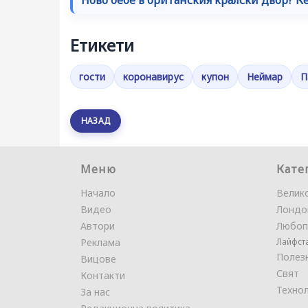
Етикети
гости
коронавирус
купон
Неймар
П
НАЗАД
Меню
Кате
Начало
Велик
Видео
Лондо
Автори
Любоп
Реклама
Лайфст
Полез
Вицове
Свят
Контакти
Техно
За нас