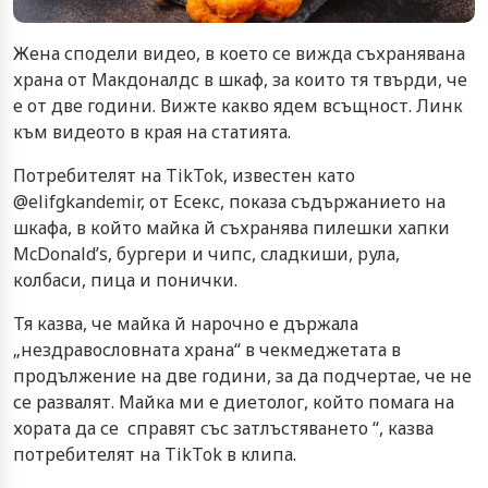
Жена сподели видео, в което се вижда съхранявана
храна от Макдоналдс в шкаф, за които тя твърди, че
е от две години. Вижте какво ядем всъщност. Линк
към видеото в края на статията.
Потребителят на TikTok, известен като
@elifgkandemir, от Есекс, показа съдържанието на
шкафа, в който майка й съхранява пилешки хапки
McDonald’s, бургери и чипс, сладкиши, рула,
колбаси, пица и понички.
Тя казва, че майка й нарочно е държала
„нездравословната храна“ в чекмеджетата в
продължение на две години, за да подчертае, че не
се развалят. Майка ми е диетолог, който помага на
хората да се справят със затлъстяването “, казва
потребителят на TikTok в клипа.