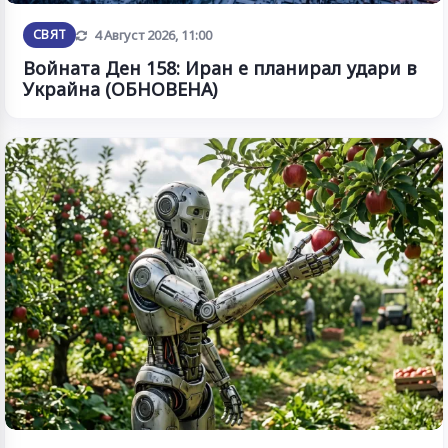
Обновена
СВЯТ
4 Август 2026, 11:00
Войната Ден 158: Иран е планирал удари в
Украйна (ОБНОВЕНА)