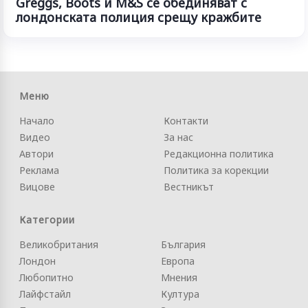
Greggs, Boots и M&S се обединяват с
лондонската полиция срещу кражбите
Меню
Начало
Контакти
Видео
За нас
Автори
Редакционна политика
Реклама
Политика за корекции
Вицове
Вестникът
Категории
Великобритания
България
Лондон
Европа
Любопитно
Мнения
Лайфстайл
Култура