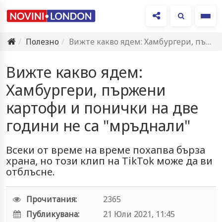
Ме
Полезно
Вижте какво ядем: Хамбургери, пържени картофи и понички на две…
Вижте какво ядем:
Хамбургери, пържени
картофи и понички на две
години не са "мръднали"
Всеки от време на време похапва бърза
храна, но този клип на TikTok може да ви
отблъсне.
Прочитания:
2365
Публикувана:
21 Юли 2021, 11:45