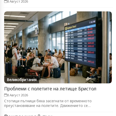
8 Август 2026
Великобритания
Проблеми с полетите на летище Бристол
8 Август 2026
Стотици пътници бяха засегнати от временното
преустановяване на полетите. Движението се
възстановява...