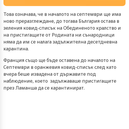
Това означава, че в началото на септември ще има
ново преразглеждане, до тогава България остава в
зеления ковид-списък на Обединеното кралство и
на пристигащите от Родината ни сънародници
няма да им се налага задължителна десетдневна
карантина.
Франция също ще бъде оставена до началото на
Септември в оранжевия ковид-списък след като
вчера беше извадена от държавите под
наблюдение, което задължаваше пристигащите
през Ламанша да се карантинират.