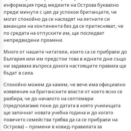
информация пред медиите на Острова буквално
преди минути с цел да успокои британците, че
могат спокойно да се насладят на летните си
ваканции на континента без да се притесняват, че
по средата на отпуските им, ще последват
непредвидени промени.
Много от нашите читатели, които са се прибрали до
България или им предстои това в идните дни също
ни задаваха въпроса докога настоящите правила ще
бъдат в сила.
Спокойно можем да кажем, че вече има официално
изявление на британските власти от което ясно се
разбира, че до началото на септември
(предполагаме поне до датата в която училищата
ще започнат новата учебна година и до когато
повечето семейства трябва да са се прибрали на
Острова) – промени в ковид-правилата за