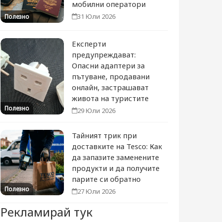
мобилни оператори
31 Юли 2026
Полезно
Експерти
предупреждават:
Опасни адаптери за
пътуване, продавани
онлайн, застрашават
живота на туристите
Полезно
29 Юли 2026
Тайният трик при
доставките на Tesco: Как
да запазите заменените
продукти и да получите
парите си обратно
Полезно
27 Юли 2026
Рекламирай тук