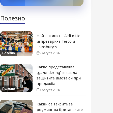
Полезно
Най-евтините: Aldi и Lidl
изпревариха Tesco и
Sainsbury's
5 Август 2026
Полезно
Какво представлява
„gazundering“ и как да
защитите имота си при
продажба
Полезно
3 Август 2026
Какви са таксите за
роуминг на британските