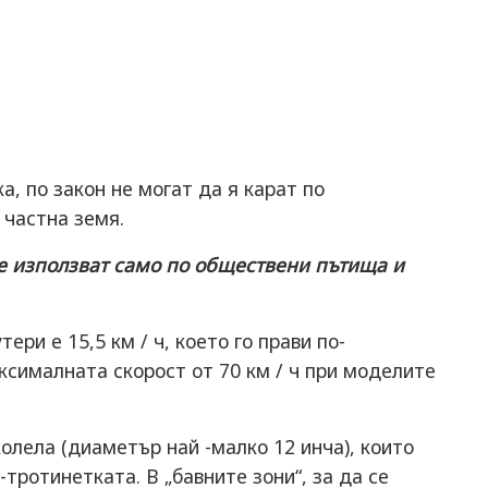
а, по закон не могат да я карат по
 частна земя.
се използват само по обществени пътища и
ри е 15,5 км / ч, което го прави по-
ксималната скорост от 70 км / ч при моделите
колела (диаметър най -малко 12 инча), които
-тротинетката. В „бавните зони“, за да се