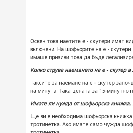
Освен това наетите е - скутери имат ви
включени. На шофьорите на е - скутери 
имаше призиви това да бъде легализир
Колко струва наемането на е - скутер в
Таксите за наемане на е - скутер започв
на минута. Така цената за 15-минутно п
Имате ли нужда от шофьорска книжка, з
Ще ви е необходима шофьорска книжка с
тротинетка. Ако имате само чужда шофь
тротинетка.