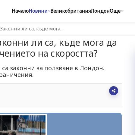
Начало
Новини
Великобритания
Лондон
Още
 Законни ли са, къде мога…
аконни ли са, къде мога да
чението на скоростта?
че са законни за ползване в Лондон.
граничения.