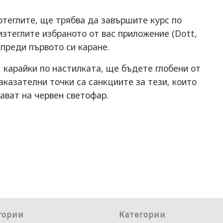
отеглите, ще трябва да завършите курс по
изтеглите избраното от вас приложение (Dott,
 преди първото си каране.
, карайки по настилката, ще бъдете глобени от
аказателни точки са санкциите за тези, които
ават на червен светофар.
гории
Категории