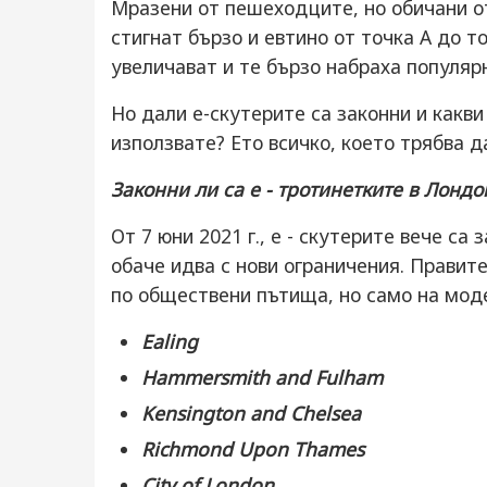
Мразени от пешеходците, но обичани от
стигнат бързо и евтино от точка А до т
увеличават и те бързо набраха популяр
Но дали е-скутерите са законни и какви
използвате? Ето всичко, което трябва д
Законни ли са е - тротинетките в Лондо
От 7 юни 2021 г., е - скутерите вече са
обаче идва с нови ограничения. Правит
по обществени пътища, но само на моде
Ealing
Hammersmith and Fulham
Kensington and Chelsea
Richmond Upon Thames
City of London