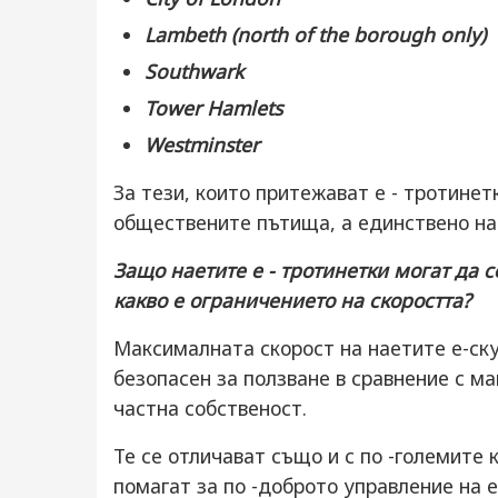
Lambeth (north of the borough only)
Southwark
Tower Hamlets
Westminster
За тези, които притежават е - тротинетк
обществените пътища, а единствено на
Защо наетите е - тротинетки могат да 
какво е ограничението на скоростта?
Максималната скорост на наетите е-скуте
безопасен за ползване в сравнение с ма
частна собственост.
Те се отличават също и с по -големите 
помагат за по -доброто управление на е