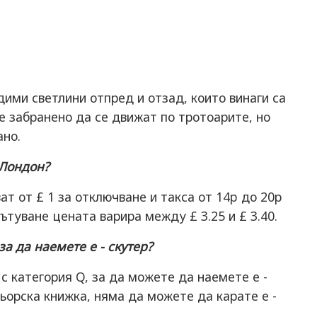
дими светлини отпред и отзад, които винаги са
е забранено да се движат по тротоарите, но
ано.
 Лондон?
ат от £ 1 за отключване и такса от 14p до 20p
ътуване цената варира между £ 3.25 и £ 3.40.
а да наемете е - скутер?
 категория Q, за да можете да наемете е -
орска книжка, няма да можете да карате е -