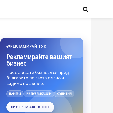
РЕКЛАМИРАЙ ТУК
Рекламирайте вашият
бизнес
Представете бизнеса си пред
българите по света с ясно и
видимо послание.
БАНЕРИ
PR ПУБЛИКАЦИИ
СЪБИТИЯ
ВИЖ ВЪЗМОЖНОСТИТЕ