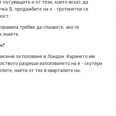
 пътуващите и от тези, които искат да
очка В, продажбите на е - тротинетки се
ност.
 правила трябва да спазвате, ако ги
а знаете.
н?
 законни за ползване в Лондон. Карането им
елството разреши използването на е - скутери
лите, наети от тях в кварталите на: