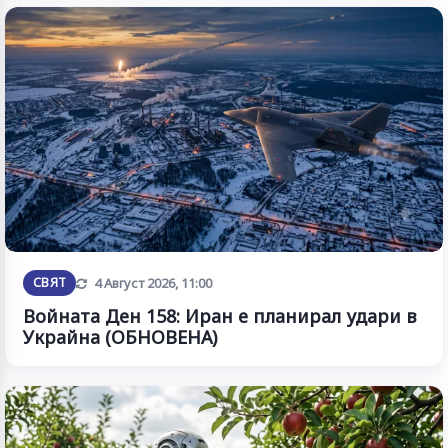
Обновена
СВЯТ
4 Август 2026, 11:00
Войната Ден 158: Иран е планирал удари в
Украйна (ОБНОВЕНА)