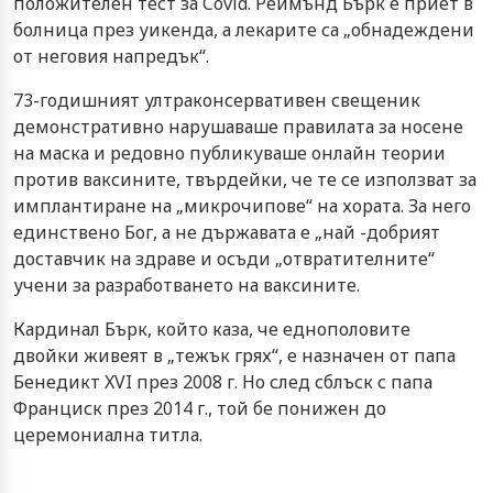
положителен тест за Covid. Реймънд Бърк е приет в
болница през уикенда, а лекарите са „обнадеждени
от неговия напредък“.
73-годишният ултраконсервативен свещеник
демонстративно нарушаваше правилата за носене
на маска и редовно публикуваше онлайн теории
против ваксините, твърдейки, че те се използват за
имплантиране на „микрочипове“ на хората. За него
единствено Бог, а не държавата е „най -добрият
доставчик на здраве и осъди „отвратителните“
учени за разработването на ваксините.
Кардинал Бърк, който каза, че еднополовите
двойки живеят в „тежък грях“, е назначен от папа
Бенедикт XVI през 2008 г. Но след сблъск с папа
Франциск през 2014 г., той бе понижен до
церемониална титла.