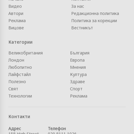
Видео
За нас
Автори
Редакционна политика
Реклама
Политика за корекции
Вицове
Вестникът
Категории
Великобритания
България
Лондон
Европа
Любопитно
Мнения
Лайфстайл
Култура
Полезно
Здраве
Свят
Спорт
Технологии
Реклама
Контакти
Адрес
Телефон
158 High Street
020 8111 1026