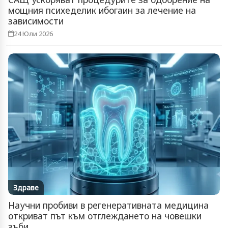
мощния психеделик ибогаин за лечение на
зависимости
24 Юли 2026
Здраве
Научни пробиви в регенеративната медицина
откриват път към отглеждането на човешки
зъби