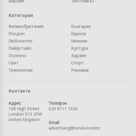
Вицове
Вестникът
Категории
Великобритания
България
Лондон
Европа
Любопитно
Мнения
Лайфстайл
Култура
Полезно
Здраве
Свят
Спорт
Технологии
Реклама
Контакти
Адрес
Телефон
158 High Street
020 8111 1026
London E15 2FW
United Kingdom
Email
advertising@novini.london