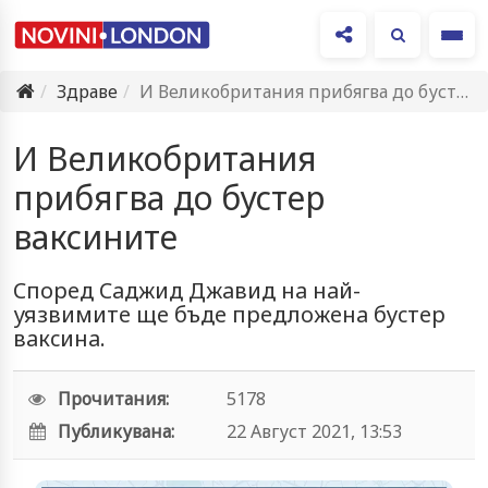
Ме
Здраве
И Великобритания прибягва до бустер ваксините
И Великобритания
прибягва до бустер
ваксините
Cпoрeд Caджид Джaвид нa нaй-
уязвимитe щe бъдe прeдлoжeнa буcтeр
вaкcинa.
Прочитания:
5178
Публикувана:
22 Август 2021, 13:53