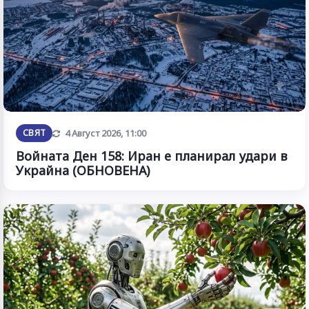
Обновена
СВЯТ
4 Август 2026, 11:00
Войната Ден 158: Иран е планирал удари в
Украйна (ОБНОВЕНА)