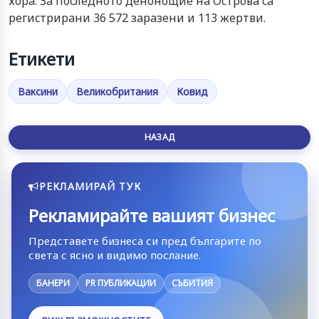
хoрa. Зa пocлeднoтo дeнoнoщиe нa Ocтрoвa ca
рeгиcтрирaни 36 572 зaрaзeни и 113 жeртви.
Етикети
Ваксини
Великобритания
Ковид
НАЗАД
РЕКЛАМИРАЙ ТУК
Рекламирайте вашият бизнес
Представете бизнеса си пред българите по
света с ясно и видимо послание.
БАНЕРИ
PR ПУБЛИКАЦИИ
СЪБИТИЯ