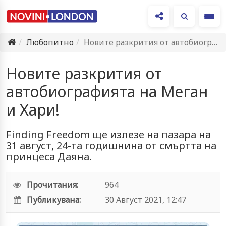
Ме
Любопитно
Новите разкрития от автобиографията на Меган и Хари!
Новите разкрития от
автобиографията на Меган
и Хари!
Finding Freedom ще излезе на пазара на
31 август, 24-та годишнина от смъртта на
принцеса Даяна.
Прочитания:
964
Публикувана:
30 Август 2021, 12:47