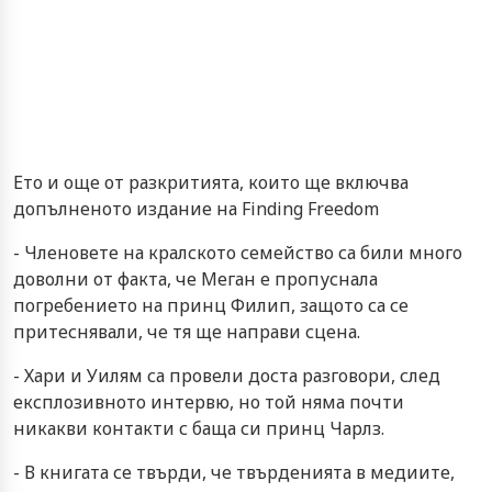
Ето и още от разкритията, които ще включва
допълненото издание на Finding Freedom
- Членовете на кралското семейство са били много
доволни от факта, че Меган е пропуснала
погребението на принц Филип, защото са се
притеснявали, че тя ще направи сцена.
- Хари и Уилям са провели доста разговори, след
експлозивното интервю, но той няма почти
никакви контакти с баща си принц Чарлз.
- В книгата се твърди, че твърденията в медиите,