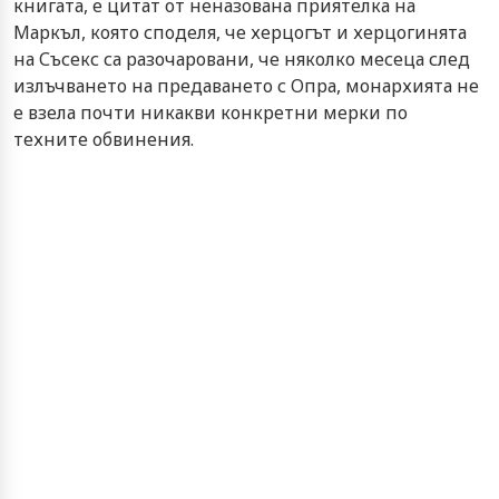
книгата, е цитат от неназована приятелка на
Маркъл, която споделя, че херцогът и херцогинята
на Съсекс са разочаровани, че няколко месеца след
излъчването на предаването с Опра, монархията не
е взела почти никакви конкретни мерки по
техните обвинения.