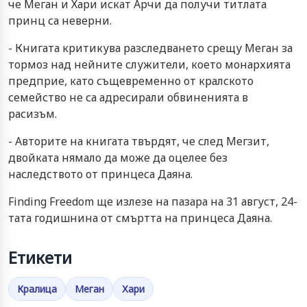
че Меган и Хари искат Арчи да получи титлата
принц са неверни.
- Книгата критикува разследването срещу Меган за
тормоз над нейните служители, което монархията
предприе, като същевременно от кралското
семейство не са адресирали обвиненията в
расизъм.
- Авторите на книгата твърдят, че след Мегзит,
двойката нямало да може да оцелее без
наследството от принцеса Даяна.
Finding Freedom ще излезе на пазара на 31 август, 24-
тата годишнина от смъртта на принцеса Даяна.
Етикети
Кралица
Меган
Хари