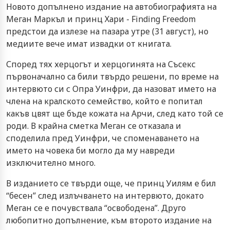
Новото допълнено издание на автобиографията на
Меган Маркъл и принц Хари - Finding Freedom
предстои да излезе на пазара утре (31 август), но
медиите вече имат извадки от книгата.
Според тях херцогът и херцогинята на Съсекс
първоначално са били твърдо решени, по време на
интервюто си с Опра Уинфри, да назоват името на
члена на кралското семейство, който е попитал
какъв цвят ще бъде кожата на Арчи, след като той се
роди. В крайна сметка Меган се отказала и
споделила пред Уинфри, че споменаването на
името на човека би могло да му навреди
изключително много.
В изданието се твърди още, че принц Уилям е бил
“бесен” след излъчването на интервюто, докато
Меган се е почувствала “освободена”. Друго
любопитно допълнение, към второто издание на