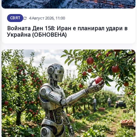
Обновена
СВЯТ
4 Август 2026, 11:00
Войната Ден 158: Иран е планирал удари в
Украйна (ОБНОВЕНА)