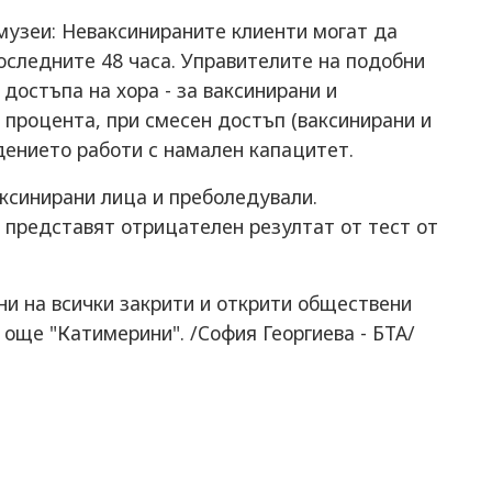
музеи: Неваксинираните клиенти могат да
последните 48 часа. Управителите на подобни
достъпа на хора - за ваксинирани и
 процента, при смесен достъп (ваксинирани и
дението работи с намален капацитет.
ксинирани лица и преболедували.
 представят отрицателен резултат от тест от
ни на всички закрити и открити обществени
 още "Катимерини". /София Георгиева - БТА/