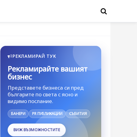
РЕКЛАМИРАЙ ТУК
Рекламирайте вашият
бизнес
Представете бизнеса си пред
българите по света с ясно и
видимо послание.
БАНЕРИ
PR ПУБЛИКАЦИИ
СЪБИТИЯ
ВИЖ ВЪЗМОЖНОСТИТЕ