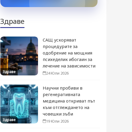
Здраве
САЩ ускоряват
процедурите за
одобрение на мощния
психеделик ибогаин за
лечение на зависимости
Здраве
24 Юли 2026
Научни пробиви в
регенеративната
медицина откриват път
към отглеждането на
човешки зъби
Здраве
19 Юли 2026