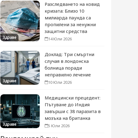
Разследването на ковид
кризата: Близо 10
милиарда паунда са
пропилени за ненужни
защитни средства
Здраве
14 Юли 2026
Доклад: Три смъртни
случая в лондонска
болница поради
неправилно лечение
Здраве
10 Юли 2026
Медицински прецедент:
Пътуване до Индия
завърши с 38 паразита в
мозъка на британка
Здраве
5 Юли 2026