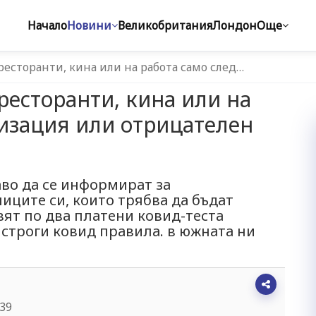
Начало
Новини
Великобритания
Лондон
Още
ресторанти, кина или на работа само след…
ресторанти, кина или на
изация или отрицателен
во да се информират за
иците си, които трябва да бъдат
ят по два платени ковид-теста
 строги ковид правила. в южната ни
:39