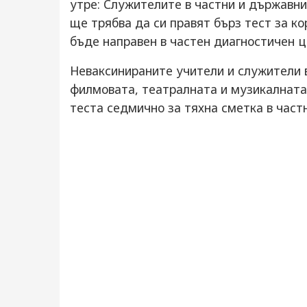
утре: Служителите в частни и държавни
ще трябва да си правят бърз тест за к
бъде направен в частен диагностичен ц
Неваксинираните учители и служители в
филмовата, театралната и музикалната
теста седмично за тяхна сметка в част