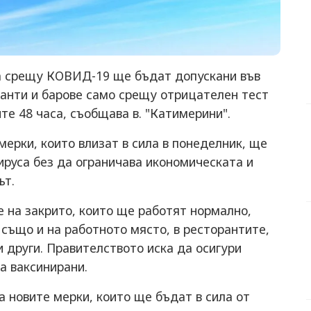
ца срещу КОВИД-19 ще бъдат допускани във
анти и барове само срещу отрицателен тест
те 48 часа, съобщава в. "Катимерини".
мерки, които влизат в сила в понеделник, ще
ируса без да ограничава икономическата и
ът.
е на закрито, които ще работят нормално,
 също и на работното място, в ресторантите,
 други. Правителството иска да осигури
а ваксинирани.
 новите мерки, които ще бъдат в сила от