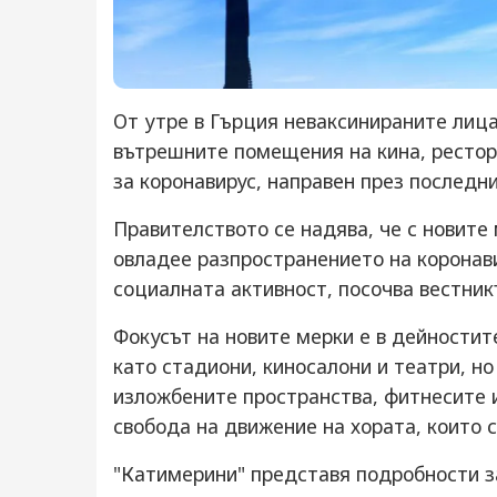
От утре в Гърция неваксинираните ли
вътрешните помещения на кина, рестор
за коронавирус, направен през последни
Правителството се надява, че с новите 
овладее разпространението на коронав
социалната активност, посочва вестник
Фокусът на новите мерки е в дейностит
като стадиони, киносалони и театри, но
изложбените пространства, фитнесите и
свобода на движение на хората, които с
"Катимерини" представя подробности за