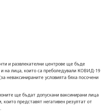
нти и развлекателни центрове ще бъде
 и на лица, които са преболедували КОВИД-19
(за неваксинираните условията бяха посочени
дионите ще бъдат допускани ваксинирани лица
и, които представят негативен резултат от
.