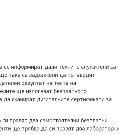
а се информират дали техните служители са
ъщо така са задължени да потвърдят
цателен резултат на теста на
елите ще използват безплатното
а да сканират дигиталните сертификати за
 си правят два самостоятелни безплатни
енти ще трябва да си правят два лабораторни