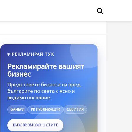
РЕКЛАМИРАЙ ТУК
Рекламирайте вашият
бизнес
Представете бизнеса си пред
българите по света с ясно и
видимо послание.
БАНЕРИ
PR ПУБЛИКАЦИИ
СЪБИТИЯ
ВИЖ ВЪЗМОЖНОСТИТЕ