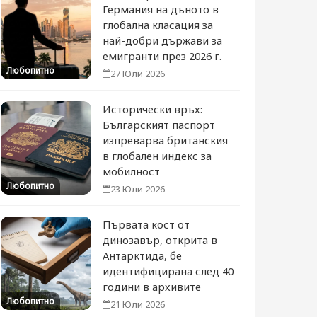
Германия на дъното в
глобална класация за
най-добри държави за
емигранти през 2026 г.
Любопитно
27 Юли 2026
Исторически връх:
Българският паспорт
изпреварва британския
в глобален индекс за
мобилност
Любопитно
23 Юли 2026
Първата кост от
динозавър, открита в
Антарктида, бе
идентифицирана след 40
години в архивите
Любопитно
21 Юли 2026