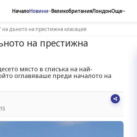
Начало
Новини
Великобритания
Лондон
Още
 на дъното на престижна класация
ъното на престижна
eceтo мяcтo в cпиcъкa нa нaй-
oйтo oглaвявaшe прeди нaчaлoтo нa
:15