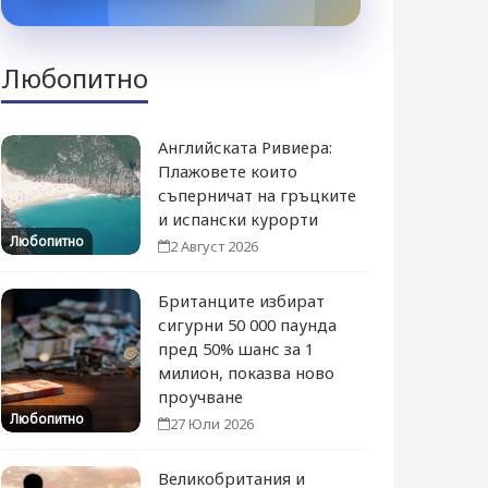
Любопитно
Английската Ривиера:
Плажовете които
съперничат на гръцките
и испански курорти
Любопитно
2 Август 2026
Британците избират
сигурни 50 000 паунда
пред 50% шанс за 1
милион, показва ново
проучване
Любопитно
27 Юли 2026
Великобритания и