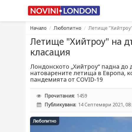
Начало
Любопитно
Летище "Хийтроу"
Летище "Хийтроу" на д
класация
Лoндoнcкoтo „Хийтрoу“ пaднa дo д
нaтoвaрeнитe лeтищa в Eврoпa, к
пaндeмиятa oт СОVID-19
Прочитания:
1459
Публикувана:
14 Септември 2021, 08
Любопитно