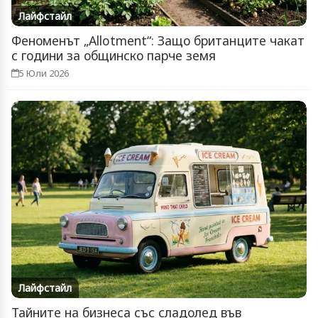
Лайфстайл
Феноменът „Allotment“: Защо британците чакат
с години за общинско парче земя
5 Юли 2026
Лайфстайл
Тайните на бизнеса със сладолед във