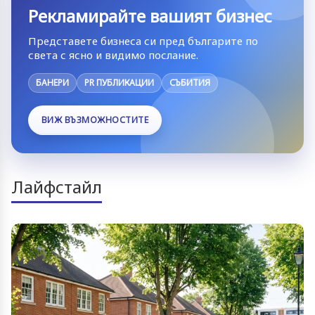
Рекламирайте вашият бизнес
Представете бизнеса си пред българите по
света с ясно и видимо послание.
БАНЕРИ
PR ПУБЛИКАЦИИ
СЪБИТИЯ
ВИЖ ВЪЗМОЖНОСТИТЕ
Лайфстайл