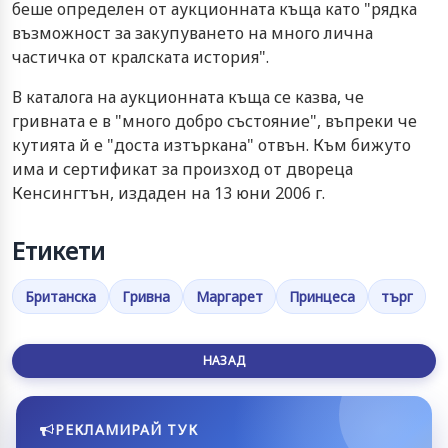
беше определен от аукционната къща като "рядка
възможност за закупуването на много лична
частичка от кралската история".
В каталога на аукционната къща се казва, че
гривната е в "много добро състояние", въпреки че
кутията й е "доста изтъркана" отвън. Към бижуто
има и сертификат за произход от двореца
Кенсингтън, издаден на 13 юни 2006 г.
Етикети
Британска
Гривна
Маргарет
Принцеса
търг
НАЗАД
РЕКЛАМИРАЙ ТУК