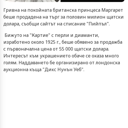
Гривна на покойната британска принцеса Маргарет
беше продадена на търг за половин милион щатски
долара, съобщи сайтът на списание "Пийпъл".
Бижуто на "Картие" с перли и диаманти,
изработено около 1925 г., беше обявено за продажба
с първоначална цена от 55 000 щатски долара.
Интересът към украшението обаче се оказа много
голям. Наддаването бе организирано от лондонска
аукционна къща "Дикс Нунън Уеб".