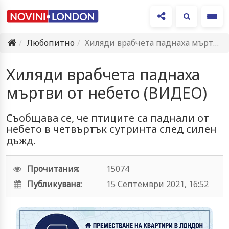
Ме
Любопитно
Хиляди врабчета паднаха мъртви от небето (ВИДЕО)
Хиляди врабчета паднаха
мъртви от небето (ВИДЕО)
Съобщава се, че птиците са паднали от
небето в четвъртък сутринта след силен
дъжд.
Прочитания:
15074
Публикувана:
15 Септември 2021, 16:52