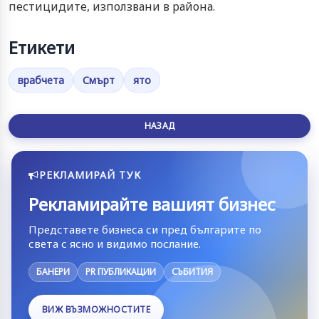
пестицидите, използвани в района.
Етикети
врабчета
Смърт
ято
НАЗАД
РЕКЛАМИРАЙ ТУК
Рекламирайте вашият бизнес
Представете бизнеса си пред българите по
света с ясно и видимо послание.
БАНЕРИ
PR ПУБЛИКАЦИИ
СЪБИТИЯ
ВИЖ ВЪЗМОЖНОСТИТЕ