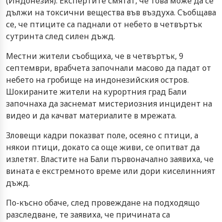
(Индонезия). Експертите смятат, че това може да се
дължи на токсични вещества във въздуха. Съобщава
се, че птиците са паднали от небето в четвъртък
сутринта след силен дъжд.
Местни жители съобщиха, че в четвъртък, 9
септември, врабчета започнали масово да падат от
небето на гробище на индонезийския остров.
Шокираните жители на курортния град Бали
започнаха да заснемат мистериозния инцидент на
видео и да качват материалите в мрежата.
Зловещи кадри показват поле, осеяно с птици, а
някои птици, докато са още живи, се опитват да
излетят. Властите на Бали първоначално заявиха, че
вината е екстремното време или дори киселинният
дъжд.
По-късно обаче, след провеждане на подходящо
разследване, те заявиха, че причината са