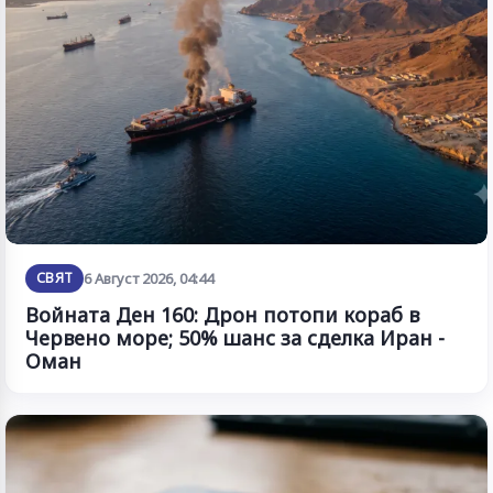
СВЯТ
6 Август 2026, 04:44
Войната Ден 160: Дрон потопи кораб в
Червено море; 50% шанс за сделка Иран -
Оман