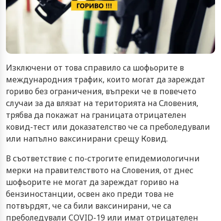
Изключени от това справило са шофьорите в
международния трафик, които могат да зареждат
гориво без ограничения, въпреки че в повечето
случаи за да влязат на територията на Словения,
трябва да покажат на границата отрицателен
ковид-тест или доказателство че са преболедували
или напълно ваксинирани срещу Ковид.
В съответствие с по-строгите епидемиологични
мерки на правителството на Словения, от днес
шофьорите не могат да зареждат гориво на
бензиностанции, освен ако преди това не
потвърдят, че са били ваксинирани, че са
преболедували COVID-19 или имат отрицателен