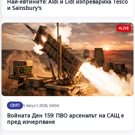
Най-евтините: Aldi и Lidl изпревариха Tesco
и Sainsbury's
LIVE
СВЯТ
5 Август 2026, 04:04
Войната Ден 159: ПВО арсеналът на САЩ е
пред изчерпване