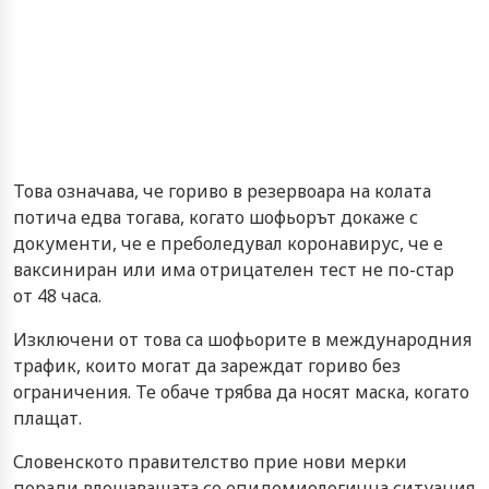
Това означава, че гориво в резервоара на колата
потича едва тогава, когато шофьорът докаже с
документи, че е преболедувал коронавирус, че е
ваксиниран или има отрицателен тест не по-стар
от 48 часа.
Изключени от това са шофьорите в международния
трафик, които могат да зареждат гориво без
ограничения. Те обаче трябва да носят маска, когато
плащат.
Словенското правителство прие нови мерки
поради влошаващата се епидемиологична ситуация