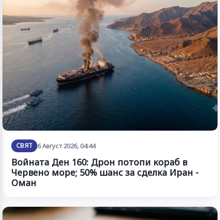
СВЯТ
6 Август 2026, 04:44
Войната Ден 160: Дрон потопи кораб в
Червено море; 50% шанс за сделка Иран -
Оман