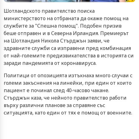
Шотландското правителство поиска
министерството на отбраната да окаже помощ на
службите за "Спешна помощ". Подобен призив
беше отправен и в Северна Ирландия. Премиерът
на Шотландия Никола Стърджън заяви, че
здравните служби са изправени пред комбинация
от най-големите предизвикателства в историята си
заради пандемията от коронавируса.
Политици от опозицията изтъкнаха много случаи с
големи закъснения на линейки, при един от които
пациент е починал след 40-часово чакане.
Стърджън каза, че нейното правителство работи
върху различни планове за справяне със
ситуацията, като един от тях е помощ от военните.