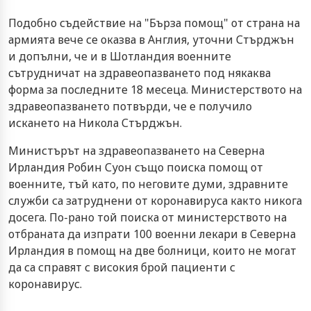
Подобно съдействие на "Бърза помощ" от страна на
армията вече се оказва в Англия, уточни Стърджън
и допълни, че и в Шотландия военните
сътрудничат на здравеопазването под някаква
форма за последните 18 месеца. Министерството на
здравеопазването потвърди, че е получило
искането на Никола Стърджън.
Министърът на здравеопазването на Северна
Ирландия Робин Суон също поиска помощ от
военните, тъй като, по неговите думи, здравните
служби са затруднени от коронавируса както никога
досега. По-рано той поиска от министерството на
отбраната да изпрати 100 военни лекари в Северна
Ирландия в помощ на две болници, които не могат
да са справят с високия брой пациенти с
коронавирус.