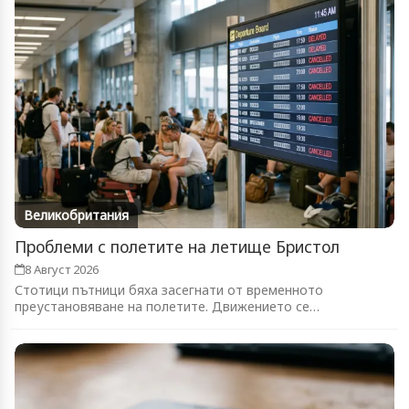
Великобритания
Проблеми с полетите на летище Бристол
8 Август 2026
Стотици пътници бяха засегнати от временното
преустановяване на полетите. Движението се
възстановява...