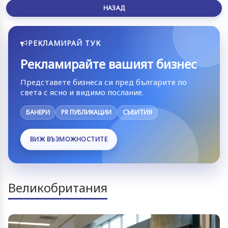
НАЗАД
РЕКЛАМИРАЙ ТУК
Рекламирайте вашият бизнес
Представете бизнеса си пред българите по
света с ясно и видимо послание.
БАНЕРИ
PR ПУБЛИКАЦИИ
СЪБИТИЯ
ВИЖ ВЪЗМОЖНОСТИТЕ
Великобритания