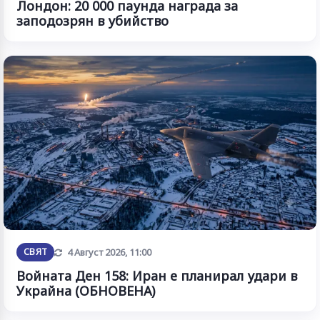
Лондон: 20 000 паунда награда за
заподозрян в убийство
Обновена
СВЯТ
4 Август 2026, 11:00
Войната Ден 158: Иран е планирал удари в
Украйна (ОБНОВЕНА)