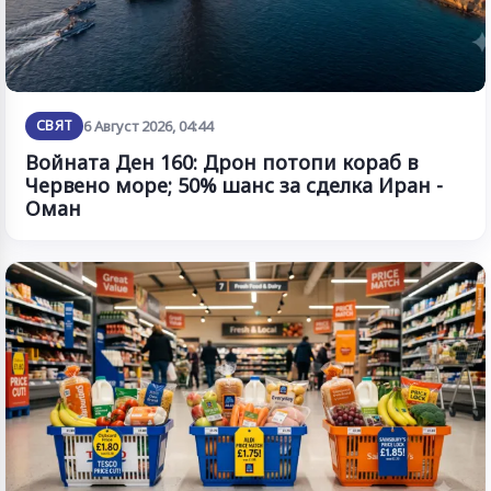
СВЯТ
6 Август 2026, 04:44
Войната Ден 160: Дрон потопи кораб в
Червено море; 50% шанс за сделка Иран -
Оман