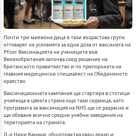
Почти три милиона деца в тази възрастова група
отговарят на условията за една доза от ваксината на
Pfizer. Ваксинацията на учениците във
Великобритания започва след решение на
британското правителство и по препоръката на
главния медицински специалист на Обединеното
кралство.
Ваксинационната кампания ще стартира в стотици
училища в цялата страна още тази седмица, като
програмата за ваксинация на NHS ще се разрасне и
ще обхване всички средни учебни заведения на
територията на страната.
Д-р Ники Канани, общопрактикуващ лекар и